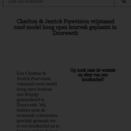
l
l
e
e
Charlton & Jenrick Purevision vrijstaand
rond model hoog open houtvak geplaatst in
Doorwerth
Op zoek naar de warmte
Een Charlton &
en sfeer van een
Jenrick Purevision
houtkachel?
vrijstaand rond model
hoog open houtvak
met flexpijp
geinstalleerd in
Doorwerth. Wij
hebben eerst de
bestaande schoorsteen
geschikt gemaakt om
er een houtkachel op te