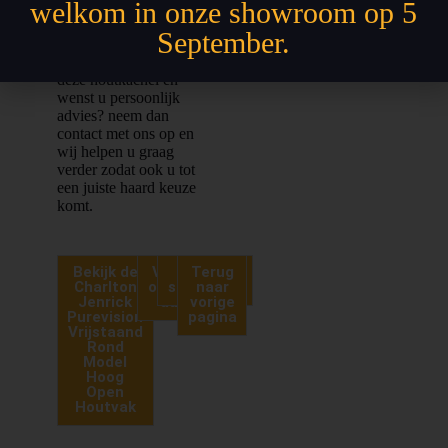
welkom in onze showroom op 5
Bent u op zoek naar
deze haard?
September.
Heeft u interesse in
deze houtkachel en
wenst u persoonlijk
advies? neem dan
contact met ons op en
wij helpen u graag
verder zodat ook u tot
een juiste haard keuze
komt.
Bekijk de
Vraag
Bezoek
Terug
Charlton
offerte
showroom
naar
Jenrick
aan
vorige
Purevision
pagina
Vrijstaand
Rond
Model
Hoog
Open
Houtvak