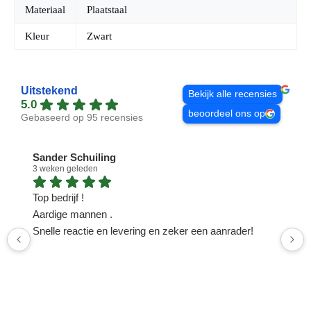
Materiaal
Plaatstaal
Kleur
Zwart
Uitstekend
Bekijk alle recensies
5.0
beoordeel ons op
Gebaseerd op 95 recensies
Sander Schuiling
3 weken geleden
1
Top bedrijf !
N
Aardige mannen .
n
Snelle reactie en levering en zeker een aanrader!