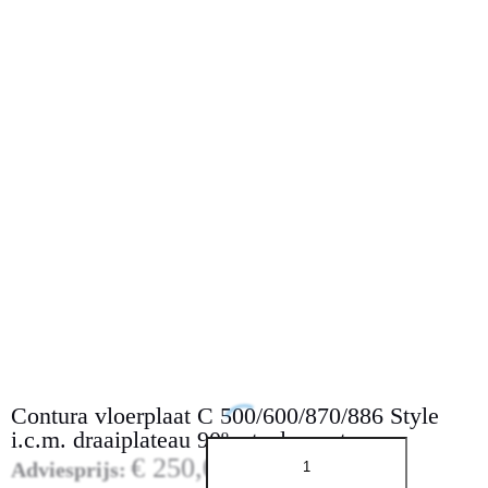
l
e
Contura vloerplaat C 500/600/870/886 Style
i.c.m. draaiplateau 90º, staal zwart
€
250,00
Adviesprijs: