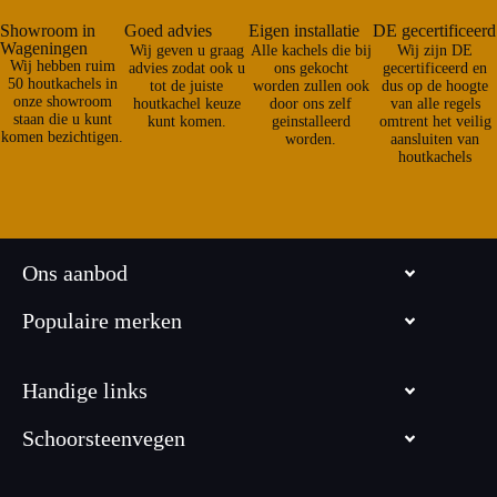
Showroom in
Goed advies
Eigen installatie
DE gecertificeerd
Wageningen
Wij geven u graag
Alle kachels die bij
Wij zijn DE
Wij hebben ruim
advies zodat ook u
ons gekocht
gecertificeerd en
50 houtkachels in
tot de juiste
worden zullen ook
dus op de hoogte
onze showroom
houtkachel keuze
door ons zelf
van alle regels
staan die u kunt
kunt komen.
geinstalleerd
omtrent het veilig
komen bezichtigen.
worden.
aansluiten van
houtkachels
Ons aanbod
Populaire merken
Handige links
Schoorsteenvegen