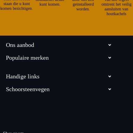
staan die u kunt
kunt komen.
geinstalleerd
omtrent het veilig
komen bezichtigen.
worden.
aansluiten van
houtkachels
Ons aanbod
Populaire merken
Handige links
Schoorsteenvegen