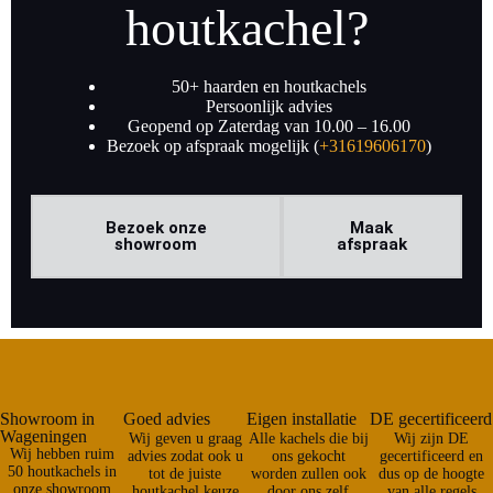
houtkachel?
50+ haarden en houtkachels
Persoonlijk advies
Geopend op Zaterdag van 10.00 – 16.00
Bezoek op afspraak mogelijk (
+31619606170
)
Bezoek onze
Maak
showroom
afspraak
Showroom in
Goed advies
Eigen installatie
DE gecertificeerd
Wageningen
Wij geven u graag
Alle kachels die bij
Wij zijn DE
Wij hebben ruim
advies zodat ook u
ons gekocht
gecertificeerd en
50 houtkachels in
tot de juiste
worden zullen ook
dus op de hoogte
onze showroom
houtkachel keuze
door ons zelf
van alle regels