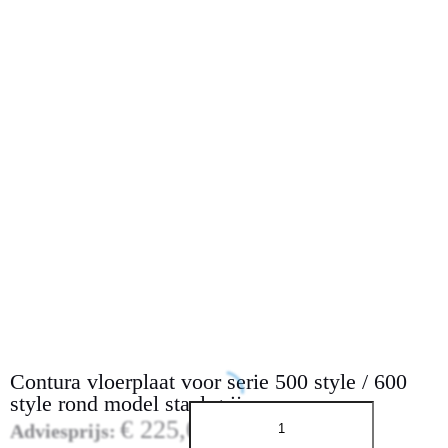
l
e
Contura vloerplaat voor serie 500 style / 600
style rond model staal grijs
€
225,00
Adviesprijs: