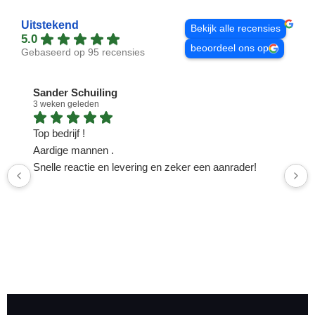
Uitstekend
Bekijk alle recensies
5.0
beoordeel ons op
Gebaseerd op 95 recensies
Sander Schuiling
3 weken geleden
1
Top bedrijf !
N
Aardige mannen .
n
Snelle reactie en levering en zeker een aanrader!