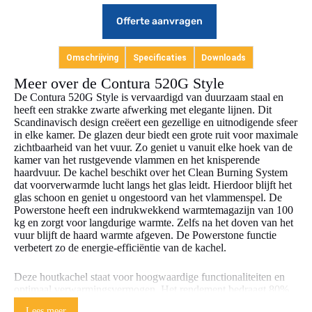
Offerte aanvragen
Omschrijving
Specificaties
Downloads
Meer over de Contura 520G Style
De Contura 520G Style is vervaardigd van duurzaam staal en
heeft een strakke zwarte afwerking met elegante lijnen. Dit
Scandinavisch design creëert een gezellige en uitnodigende sfeer
in elke kamer. De glazen deur biedt een grote ruit voor maximale
zichtbaarheid van het vuur. Zo geniet u vanuit elke hoek van de
kamer van het rustgevende vlammen en het knisperende
haardvuur. De kachel beschikt over het Clean Burning System
dat voorverwarmde lucht langs het glas leidt. Hierdoor blijft het
glas schoon en geniet u ongestoord van het vlammenspel. De
Powerstone heeft een indrukwekkend warmtemagazijn van 100
kg en zorgt voor langdurige warmte. Zelfs na het doven van het
vuur blijft de haard warmte afgeven. De Powerstone functie
verbetert zo de energie-efficiëntie van de kachel.
Deze houtkachel staat voor hoogwaardige functionaliteiten en
optimaal verwarmingsvermogen. Het rendement bedraagt 80%
en de kachel voldoet aan de strenge EcoDesign 2020-normen.
Lees meer