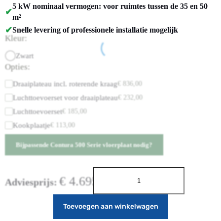
5 kW nominaal vermogen: voor ruimtes tussen de 35 en 50
✔
m²
✔
Snelle levering of professionele installatie mogelijk
Kleur:
Zwart
Opties:
Draaiplateau incl. roterende kraag
€
836,00
Luchttoevoerset voor draaiplateau
€
232,00
Luchttoevoerset
€
185,00
Kookplaatje
€
113,00
Bijpassende Contura 500 Serie vloerplaat nodig?
€
4.695,00
Adviesprijs:
Toevoegen aan winkelwagen