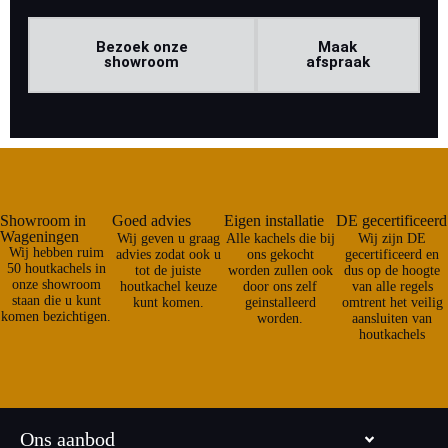
Bezoek onze
Maak
showroom
afspraak
Showroom in
Goed advies
Eigen installatie
DE gecertificeerd
Wageningen
Wij geven u graag
Alle kachels die bij
Wij zijn DE
Wij hebben ruim
advies zodat ook u
ons gekocht
gecertificeerd en
50 houtkachels in
tot de juiste
worden zullen ook
dus op de hoogte
onze showroom
houtkachel keuze
door ons zelf
van alle regels
staan die u kunt
kunt komen.
geinstalleerd
omtrent het veilig
komen bezichtigen.
worden.
aansluiten van
houtkachels
Ons aanbod