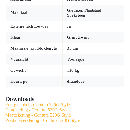
uw vragen vrijblijvend en helpen u de juiste uitvoering te
kiezen.
Gietijzer, Plaatstaal,
Materiaal
Speksteen
Externe luchttoevoer
Ja
Kleur
Grijs, Zwart
Maximale houtbloklengte
33 cm
Vuurzicht
Voorzijde
Gewicht
110 kg
Deurtype
draaideur
Downloads
Energie label - Contura 520G Style
Handleiding - Contura 520G Style
Maattekening - Contura 520G Style
Prestatieverklaring - Contura 520G Style