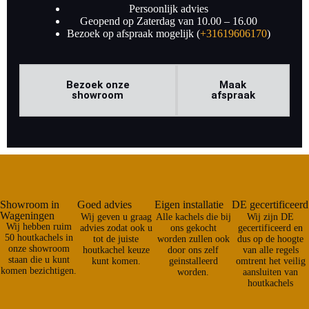
Persoonlijk advies
Geopend op Zaterdag van 10.00 – 16.00
Bezoek op afspraak mogelijk (
+31619606170
)
Bezoek onze
Maak
showroom
afspraak
Showroom in
Goed advies
Eigen installatie
DE gecertificeerd
Wageningen
Wij geven u graag
Alle kachels die bij
Wij zijn DE
Wij hebben ruim
advies zodat ook u
ons gekocht
gecertificeerd en
50 houtkachels in
tot de juiste
worden zullen ook
dus op de hoogte
onze showroom
houtkachel keuze
door ons zelf
van alle regels
staan die u kunt
kunt komen.
geinstalleerd
omtrent het veilig
komen bezichtigen.
worden.
aansluiten van
houtkachels