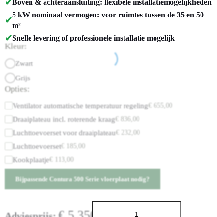
✔
Boven & achteraansluiting: flexibele installatiemogelijkheden
5 kW nominaal vermogen: voor ruimtes tussen de 35 en 50
✔
m²
✔
Snelle levering of professionele installatie mogelijk
Kleur:
Zwart
Grijs
Opties:
Ventilator automatische temperatuur regeling
€
655,00
Draaiplateau incl. roterende kraag
€
836,00
Luchttoevoerset voor draaiplateau
€
232,00
Luchttoevoerset
€
185,00
Kookplaatje
€
113,00
Bijpassende Contura 500 Serie vloerplaat nodig?
€
5.350,00
Adviesprijs: