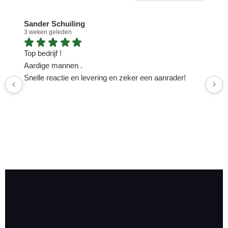
Sander Schuiling
3 weken geleden
1
Top bedrijf !
N
Aardige mannen .
n
Snelle reactie en levering en zeker een aanrader!