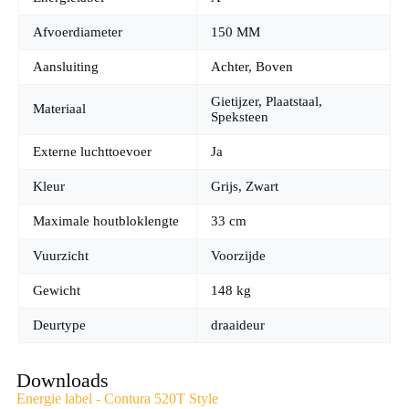
20 jaar ervaring met haarden en Contura houtkachels.
Regelmatig onderhoud verlengt de levensduur van de kachel en
Afvoerdiameter
150 MM
schoorstenen moeten regelmatig geveegd worden voor
veiligheid. Wij begeleiden u bij de juiste keuze op basis van uw
Aansluiting
Achter, Boven
woningtype en interieur.
Gietijzer, Plaatstaal,
Materiaal
Kom langs in onze showroom en ervaar de warme gloed van
Speksteen
de Contura 520T Style. Wij beantwoorden uw vragen
vrijblijvend en helpen u de juiste uitvoering te kiezen.
Externe luchttoevoer
Ja
Kleur
Grijs, Zwart
Maximale houtbloklengte
33 cm
Vuurzicht
Voorzijde
Gewicht
148 kg
Deurtype
draaideur
Downloads
Energie label - Contura 520T Style