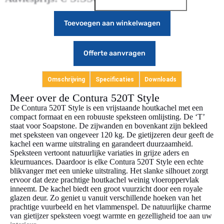
Toevoegen aan winkelwagen
Offerte aanvragen
Omschrijving
Specificaties
Downloads
Meer over de Contura 520T Style
De Contura 520T Style is een vrijstaande houtkachel met een
compact formaat en een robuuste speksteen omlijsting. De ‘T’
staat voor Soapstone. De zijwanden en bovenkant zijn bekleed
met speksteen van ongeveer 120 kg. De gietijzeren deur geeft de
kachel een warme uitstraling en garandeert duurzaamheid.
Speksteen vertoont natuurlijke variaties in grijze aders en
kleurnuances. Daardoor is elke Contura 520T Style een echte
blikvanger met een unieke uitstraling. Het slanke silhouet zorgt
ervoor dat deze prachtige houtkachel weinig vloeroppervlak
inneemt. De kachel biedt een groot vuurzicht door een royale
glazen deur. Zo geniet u vanuit verschillende hoeken van het
prachtige vuurbeeld en het vlammenspel. De natuurlijke charme
van gietijzer speksteen voegt warmte en gezelligheid toe aan uw