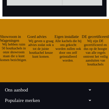
Showroom in
Goed advies
Eigen installatie
DE gecertificeerd
Wageningen
Wij geven u graag
Alle kachels die bij
Wij zijn DE
Wij hebben ruim
advies zodat ook u
ons gekocht
gecertificeerd en
50 houtkachels in
tot de juiste
worden zullen ook
dus op de hoogte
onze showroom
houtkachel keuze
door ons zelf
van alle regels
staan die u kunt
kunt komen.
geinstalleerd
omtrent het veilig
komen bezichtigen.
worden.
aansluiten van
houtkachels
Ons aanbod
Populaire merken