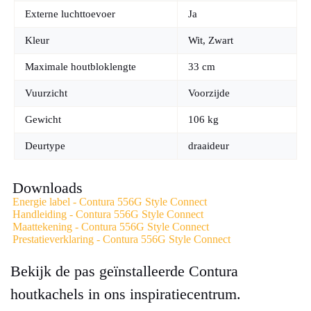
voldoen aan geldende normen. Klanten kunnen terecht voor
Externe luchttoevoer
Ja
deskundig advies over de juiste uitvoering en specificaties.
Kleur
Wit, Zwart
Kom langs in onze showroom in Wageningen en laat u
inspireren door de Contura 556G Style Connect. Wij helpen
Maximale houtbloklengte
33 cm
u vrijblijvend bij het vinden van de perfecte haard voor uw
huis.
Vuurzicht
Voorzijde
Gewicht
106 kg
Deurtype
draaideur
Downloads
Energie label - Contura 556G Style Connect
Handleiding - Contura 556G Style Connect
Maattekening - Contura 556G Style Connect
Prestatieverklaring - Contura 556G Style Connect
Bekijk de pas geïnstalleerde Contura
houtkachels in ons inspiratiecentrum.