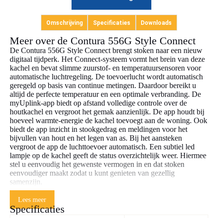
Omschrijving
Specificaties
Downloads
Meer over de Contura 556G Style Connect
De Contura 556G Style Connect brengt stoken naar een nieuw
digitaal tijdperk. Het Connect-systeem vormt het brein van deze
kachel en bevat slimme zuurstof- en temperatuursensoren voor
automatische luchtregeling. De toevoerlucht wordt automatisch
geregeld op basis van continue metingen. Daardoor bereikt u
altijd de perfecte temperatuur en een optimale verbranding. De
myUplink-app biedt op afstand volledige controle over de
houtkachel en vergroot het gemak aanzienlijk. De app houdt bij
hoeveel warmte-energie de kachel toevoegt aan de woning. Ook
biedt de app inzicht in stookgedrag en meldingen voor het
bijvullen van hout en het legen van as. Bij het aansteken
vergroot de app de luchttoevoer automatisch. Een subtiel led
lampje op de kachel geeft de status overzichtelijk weer. Hiermee
stel u eenvoudig het gewenste vermogen in en dat stoken
eenvoudiger maakt zodat u kunt genieten van gezellig
samenzijn.
Lees meer
De Contura 556G Style Connect heeft een rendement van 83%
Specificaties
en een vermogen van 5 kW. De kachel verwarmt tot 150 m³