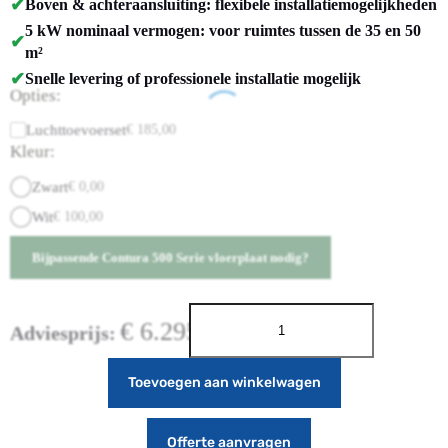
✔
Boven & achteraansluiting: flexibele installatiemogelijkheden
5 kW nominaal vermogen: voor ruimtes tussen de 35 en 50
✔
m²
✔
Snelle levering of professionele installatie mogelijk
Opties:
Luchttoevoerset
€
185,00
Kleur:
Zwart
€
0,00
Wit
€
100,00
Bijpassende Contura 500 Serie vloerplaat nodig?
€
6.295,00
Adviesprijs:
Toevoegen aan winkelwagen
Offerte aanvragen