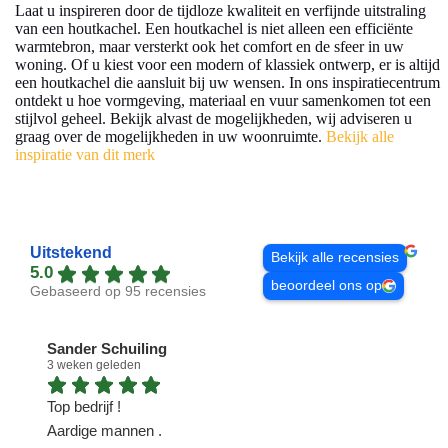
Laat u inspireren door de tijdloze kwaliteit en verfijnde uitstraling
van een houtkachel. Een houtkachel is niet alleen een efficiënte
warmtebron, maar versterkt ook het comfort en de sfeer in uw
woning. Of u kiest voor een modern of klassiek ontwerp, er is altijd
een houtkachel die aansluit bij uw wensen. In ons inspiratiecentrum
ontdekt u hoe vormgeving, materiaal en vuur samenkomen tot een
stijlvol geheel. Bekijk alvast de mogelijkheden, wij adviseren u
graag over de mogelijkheden in uw woonruimte.
Bekijk alle
inspiratie van dit merk
Uitstekend
Bekijk alle recensies
5.0
beoordeel ons op
Gebaseerd op 95 recensies
Sander Schuiling
3 weken geleden
1
Top bedrijf !
N
Aardige mannen .
n