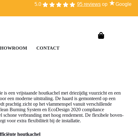
★
5.0
95 reviews
op
Google
SHOWROOM
CONTACT
 is een vrijstaande houtkachel met driezijdig vuurzicht en een
voor een moderne uitstraling. De haard is gemonteerd op een
edt prachtig zicht op het vlammenspel vanuit verschillende
Clean Burning System en EcoDesign 2020 compliance
l schone verbranding met hoog rendement. De flexibele boven-
gt voor extra flexibiliteit bij de installatie.
fficiënte houtkachel