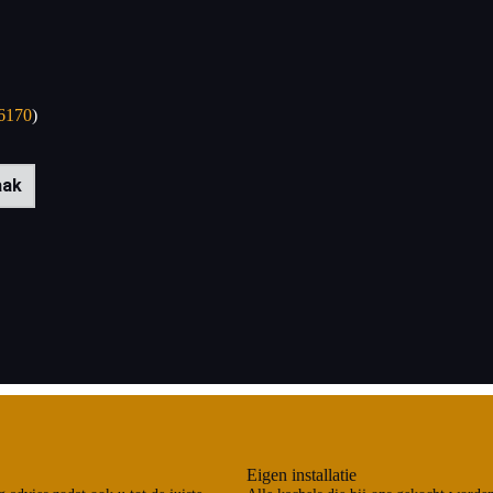
6170
)
aak
Eigen installatie