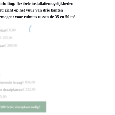
luiting: flexibele installatiemogelijkheden
ht: zicht op het vuur van drie kanten
mogen: voor ruimtes tussen de 35 en 50 m²
laat
€
0,00
€
155,00
aat
€
200,00
0
oterende kraag
€
836,00
r draaiplateau
€
232,00
5,00
500 Serie vloerplaat nodig?