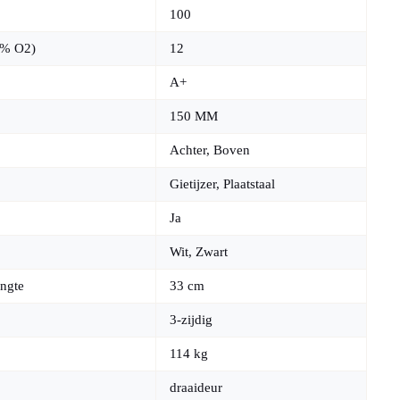
100
3% O2)
12
A+
150 MM
Achter, Boven
Gietijzer, Plaatstaal
Ja
Wit, Zwart
ngte
33 cm
3-zijdig
114 kg
draaideur