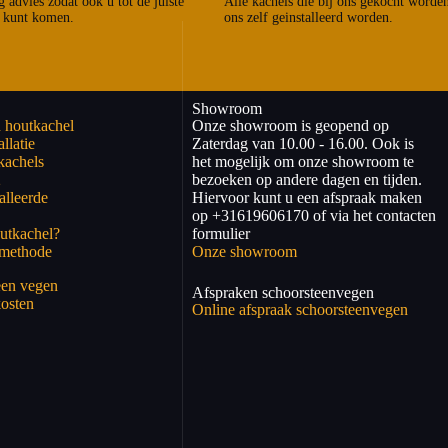
 advies zodat ook u tot de juiste
Alle kachels die bij ons gekocht worde
 kunt komen.
ons zelf geinstalleerd worden.
Showroom
 houtkachel
Onze showroom is geopend op
llatie
Zaterdag van 10.00 - 16.00. Ook is
kachels
het mogelijk om onze showroom te
2
bezoeken op andere dagen en tijden.
alleerde
Hiervoor kunt u een afspraak maken
op +31619606170 of via het contacten
utkachel?
formulier
kmethode
Onze showroom
een vegen
Afspraken schoorsteenvegen
osten
Online afspraak schoorsteenvegen