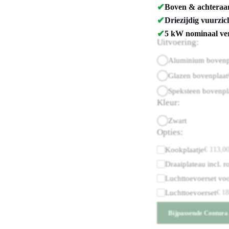
✔
Boven & achteraans
✔
Driezijdig vuurzic
✔
5 kW nominaal ver
Uitvoering:
Aluminium bovenp
Glazen bovenplaat
Speksteen bovenpl
Kleur:
Zwart
Opties:
Kookplaatje
€
113,0
Draaiplateau incl. r
Luchttoevoerset voo
Luchttoevoerset
€
18
Bijpassende Contura 