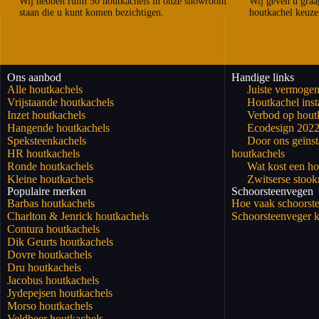
Wij hebben ruim 50 houtkachels in onze showroom
Wij geven u graag
staan die u kunt komen bezichtigen.
houtkachel keuze
Ons aanbod
Handige links
Alle houtkachels
Juiste vermogen
Vrijstaande houtkachels
Houtkachel insta
Inzet houtkachels
Verbod op hout
Hangende houtkachels
Ecodesign 202
Speksteenkachels
Door ons geïnst
HR houtkachels
houtkachels
Ronde houtkachels
Wat kost een ho
Kleine houtkachels
Zwitserse stoo
Populaire merken
Schoorsteenvegen
Barbas houtkachels
Hoe vaak schoorst
Charlton & Jenrick houtkachels
Schoorsteenveger k
Contura houtkachels
Dik Geurts houtkachels
Dovre houtkachels
Dru houtkachels
Jacobus houtkachels
Jydepejsen houtkachels
Morso houtkachels
Veldheer houtkachels