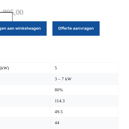
.895,00
gen aan winkelwagen
Offerte aanvragen
 (kW)
5
3 – 7 kW
80%
114.3
49.5
44