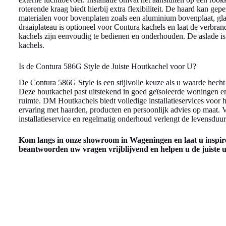
roterende kraag biedt hierbij extra flexibiliteit. De haard kan ge
materialen voor bovenplaten zoals een aluminium bovenplaat, gl
draaiplateau is optioneel voor Contura kachels en laat de verbr
kachels zijn eenvoudig te bedienen en onderhouden. De aslade is
kachels.
Is de Contura 586G Style de Juiste Houtkachel voor U?
De Contura 586G Style is een stijlvolle keuze als u waarde hecht 
Deze houtkachel past uitstekend in goed geïsoleerde woningen 
ruimte. DM Houtkachels biedt volledige installatieservices voor 
ervaring met haarden, producten en persoonlijk advies op maat. V
installatieservice en regelmatig onderhoud verlengt de levensduu
Kom langs in onze showroom in Wageningen en laat u inspir
beantwoorden uw vragen vrijblijvend en helpen u de juiste ui