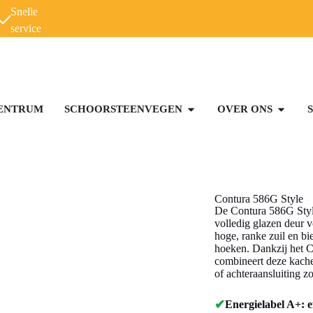
Snelle
service
ENTRUM
SCHOORSTEENVEGEN
OVER ONS
Contura 586G Style
De Contura 586G Style
volledig glazen deur 
hoge, ranke zuil en bi
hoeken. Dankzij het 
combineert deze kache
of achteraansluiting zor
✔
Energielabel A+: e