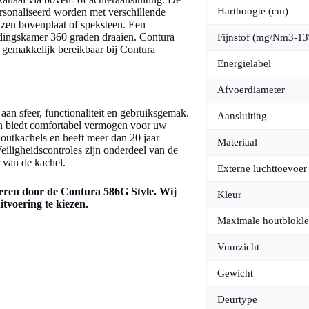
Harthoogte (cm)
personaliseerd worden met verschillende
azen bovenplaat of speksteen. Een
andingskamer 360 graden draaien. Contura
Fijnstof (mg/Nm3-1
 gemakkelijk bereikbaar bij Contura
Energielabel
Afvoerdiameter
aan sfeer, functionaliteit en gebruiksgemak.
Aansluiting
en biedt comfortabel vermogen voor uw
houtkachels en heeft meer dan 20 jaar
Materiaal
eiligheidscontroles zijn onderdeel van de
r van de kachel.
Externe luchttoevoer
eren door de Contura 586G Style. Wij
Kleur
tvoering te kiezen.
Maximale houtblokle
Vuurzicht
Gewicht
Deurtype