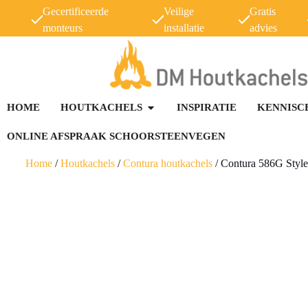
Gecertificeerde
Veilige
Gratis
monteurs
installatie
advies
HOME
HOUTKACHELS
INSPIRATIE
KENNISC
ONLINE AFSPRAAK SCHOORSTEENVEGEN
Home
/
Houtkachels
/
Contura houtkachels
/
Contura 586G Style