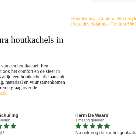
Handleiding - Contura 586G Styl
Prestatieverklaring - Contura 586
ura houtkachels in
ng van een houtkachel. Een
t ook het comfort en de sfeer in
altijd een houtkachel die aansluit
ing, materiaal en vuur samenkomen
eren u graag over de
merk
chuiling
Harm De Waard
eleden
1 maand geleden
f !
Nu ook nog de kachel geplaatst