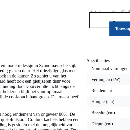
€
4
Adviesprijs:
Toevoe
Specificaties
 en modern design in Scandinavische stijl.
Nominaal vermogen
edig glazen deur. Het driezijdige glas met
hoek in de kamer. Zo geniet u van het
Vermogen (kW)
ard heeft ook een gietijzeren deur voor
anding door voorverhitte lucht langs de
Rendement
r helder en blijft het vuur optimaal
j de cool-touch handgreep. Daarnaast heeft
Hoogte (cm)
Breedte (cm)
n hoog rendement van ongeveer 80%. De
jnstofuitstoot. Contura kachels hebben een
Diepte (cm)
ing is gesloten met de mogelijkheid voor
kkanaal via boven- of achteraansluiting. De