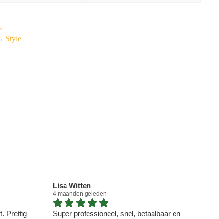
e
G Style
Lisa Witten
Dou
4 maanden geleden
4 ma
. Prettig
Super professioneel, snel, betaalbaar en