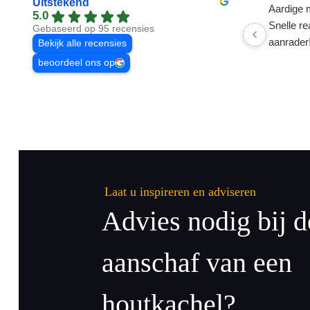
Uitstekend
Aardige 
5.0
Snelle re
Gebaseerd op 95 recensies
aanrader
Bekijk alle recensies
beoordeel ons op
Laat u inspireren en adviseren
Advies nodig bij d
aanschaf van een
houtkachel?