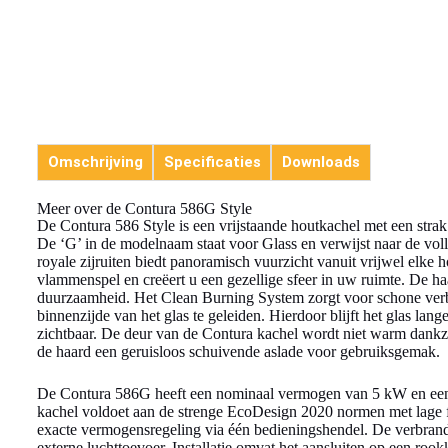
Omschrijving
Specificaties
Downloads
Meer over de Contura 586G Style
De Contura 586 Style is een vrijstaande houtkachel met een strak
De ‘G’ in de modelnaam staat voor Glass en verwijst naar de voll
royale zijruiten biedt panoramisch vuurzicht vanuit vrijwel elke 
vlammenspel en creëert u een gezellige sfeer in uw ruimte. De ha
duurzaamheid. Het Clean Burning System zorgt voor schone verbr
binnenzijde van het glas te geleiden. Hierdoor blijft het glas lange
zichtbaar. De deur van de Contura kachel wordt niet warm dankzi
de haard een geruisloos schuivende aslade voor gebruiksgemak.
De Contura 586G heeft een nominaal vermogen van 5 kW en ee
kachel voldoet aan de strenge EcoDesign 2020 normen met lage fi
exacte vermogensregeling via één bedieningshendel. De verbrand
externe luchttoevoer. Installatie omvat het aansluiten op een roo