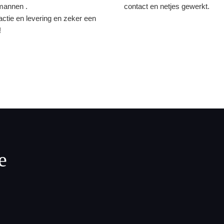
mannen .
contact en netjes gewerkt.
actie en levering en zeker een
!
e