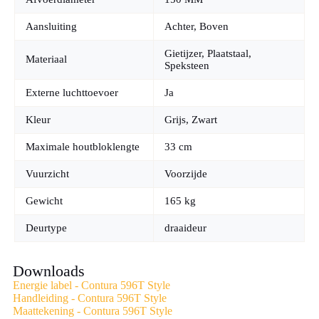
met onafhankelijk advies van DM Houtkachels. Wij zijn een
onafhankelijk adviserend orgaan met meer dan 20 jaar ervaring
Aansluiting
Achter, Boven
in het plaatsen van rookkanalen en haarden.
Gietijzer, Plaatstaal,
Materiaal
Kom langs in onze showroom in Wageningen. Wij helpen u
Speksteen
vrijblijvend en onafhankelijk bij het kiezen van de juiste
uitvoering.
Externe luchttoevoer
Ja
Kleur
Grijs, Zwart
Maximale houtbloklengte
33 cm
Vuurzicht
Voorzijde
Gewicht
165 kg
Deurtype
draaideur
Downloads
Energie label - Contura 596T Style
Handleiding - Contura 596T Style
Maattekening - Contura 596T Style