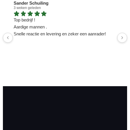
Sander Schuiling
3 weken geleden
1
Top bedrijf !
N
Aardige mannen .
n
Snelle reactie en levering en zeker een aanrader!