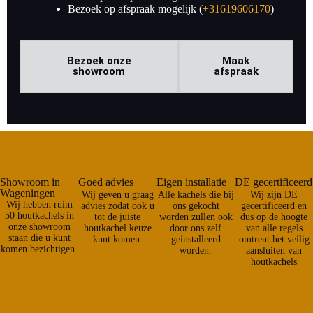
Bezoek op afspraak mogelijk (
+31619606170
)
Bezoek onze
Maak
showroom
afspraak
Showroom in
Goed advies
Eigen installatie
DE gecertificeerd
Wageningen
Wij geven u graag
Alle kachels die bij
Wij zijn DE
Wij hebben ruim
advies zodat ook u
ons gekocht
gecertificeerd en
50 houtkachels in
tot de juiste
worden zullen ook
dus op de hoogte
onze showroom
houtkachel keuze
door ons zelf
van alle regels
staan die u kunt
kunt komen.
geinstalleerd
omtrent het veilig
komen bezichtigen.
worden.
aansluiten van
houtkachels