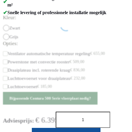
✔
m²
✔
Snelle levering of professionele installatie mogelijk
Kleur:
Zwart
Grijs
Opties:
Ventilator automatische temperatuur regeling
€
655,00
Powerstone met convectie rooster
€
509,00
Draaiplateau incl. roterende kraag
€
836,00
Luchttoevoerset voor draaiplateau
€
232,00
Luchttoevoerset
€
185,00
Bijpassende Contura 500 Serie vloerplaat nodig?
€
6.395,00
Adviesprijs: