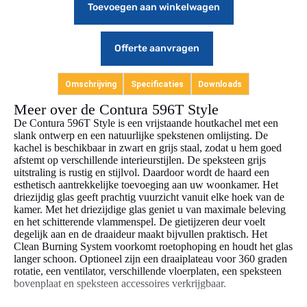
Toevoegen aan winkelwagen
Offerte aanvragen
Omschrijving
Specificaties
Downloads
Meer over de Contura 596T Style
De Contura 596T Style is een vrijstaande houtkachel met een
slank ontwerp en een natuurlijke spekstenen omlijsting. De
kachel is beschikbaar in zwart en grijs staal, zodat u hem goed
afstemt op verschillende interieurstijlen. De speksteen grijs
uitstraling is rustig en stijlvol. Daardoor wordt de haard een
esthetisch aantrekkelijke toevoeging aan uw woonkamer. Het
driezijdig glas geeft prachtig vuurzicht vanuit elke hoek van de
kamer. Met het driezijdige glas geniet u van maximale beleving
en het schitterende vlammenspel. De gietijzeren deur voelt
degelijk aan en de draaideur maakt bijvullen praktisch. Het
Clean Burning System voorkomt roetophoping en houdt het glas
langer schoon. Optioneel zijn een draaiplateau voor 360 graden
rotatie, een ventilator, verschillende vloerplaten, een speksteen
bovenplaat en speksteen accessoires verkrijgbaar.