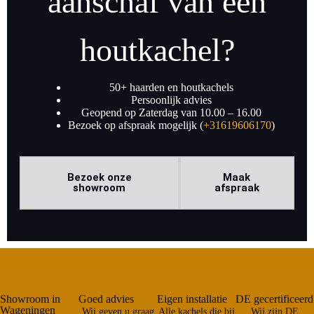
aanschaf van een
houtkachel?
50+ haarden en houtkachels
Persoonlijk advies
Geopend op Zaterdag van 10.00 – 16.00
Bezoek op afspraak mogelijk (
+31619606170
)
Bezoek onze
Maak
showroom
afspraak
Showroom in
Goed advies
Eigen installatie
DE gecertificeerd
Wageningen
Wij geven u graag
Alle kachels die bij
Wij zijn DE