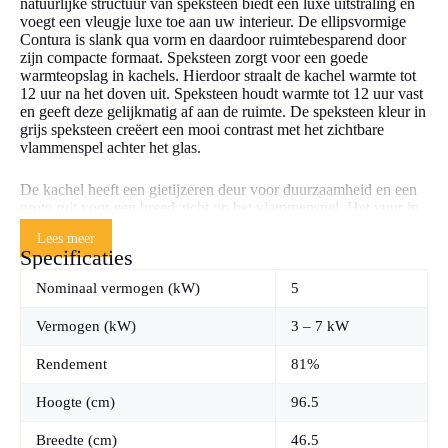
natuurlijke structuur van speksteen biedt een luxe uitstraling en
voegt een vleugje luxe toe aan uw interieur. De ellipsvormige
Contura is slank qua vorm en daardoor ruimtebesparend door
zijn compacte formaat. Speksteen zorgt voor een goede
warmteopslag in kachels. Hierdoor straalt de kachel warmte tot
12 uur na het doven uit. Speksteen houdt warmte tot 12 uur vast
en geeft deze gelijkmatig af aan de ruimte. De speksteen kleur in
grijs speksteen creëert een mooi contrast met het zichtbare
vlammenspel achter het glas.
De kachel heeft een gietijzeren deur voor duurzaamheid en een
grote ruit voor een breed zicht op het vlammenspel. Het vuur in
de kachel is hooggeplaatst voor betere zichtbaarheid. Airwash-
Lees meer
technologie houdt de ruit langer schoon, zodat u optimaal van
Specificaties
het vuur kunt genieten. Het Clean Burning System zorgt voor
efficiënte verbranding en lagere emissies. De Contura 820T
Nominaal vermogen (kW)
5
heeft een rendement van 81%, waardoor het overgrote deel van
de energie uit het hout effectief wordt omgezet in warmte. De
Vermogen (kW)
3 – 7 kW
kachel kan maximaal 33 cm lang stookhout bevatten. De
rookgasafvoer biedt flexibiliteit dankzij de mogelijkheid tot
Rendement
81%
bovenaansluiting en achteraansluiting. Hierdoor past de
plaatsing eenvoudig bij verschillende woningen en rookkanaal-
Hoogte (cm)
96.5
situaties. De kachel heeft een gewicht van 125 kg en vereist een
stevige vloer bij installatie.
Breedte (cm)
46.5