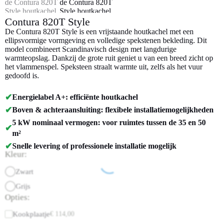
Contura 820T Style
De Contura 820T Style is een vrijstaande houtkachel met een
ellipsvormige vormgeving en volledige spekstenen bekleding. Dit
model combineert Scandinavisch design met langdurige
warmteopslag. Dankzij de grote ruit geniet u van een breed zicht op
het vlammenspel. Speksteen straalt warmte uit, zelfs als het vuur
gedoofd is.
✔
Energielabel A+: efficiënte houtkachel
✔
Boven & achteraansluiting: flexibele installatiemogelijkheden
5 kW nominaal vermogen: voor ruimtes tussen de 35 en 50
✔
m²
✔
Snelle levering of professionele installatie mogelijk
Kleur:
Zwart
Grijs
Opties:
Kookplaatje
€
114,00