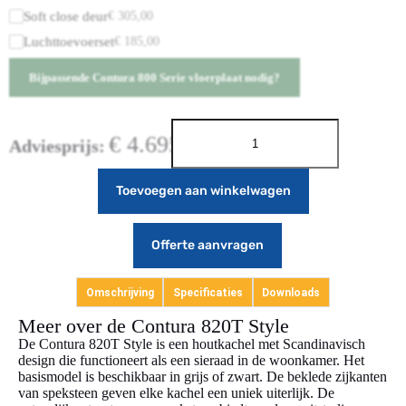
Soft close deur
€
305,00
Luchttoevoerset
€
185,00
Bijpassende Contura 800 Serie vloerplaat nodig?
€
4.695,00
Adviesprijs:
Toevoegen aan winkelwagen
Offerte aanvragen
Omschrijving
Specificaties
Downloads
Meer over de Contura 820T Style
De Contura 820T Style is een houtkachel met Scandinavisch
design die functioneert als een sieraad in de woonkamer. Het
basismodel is beschikbaar in grijs of zwart. De beklede zijkanten
van speksteen geven elke kachel een uniek uiterlijk. De