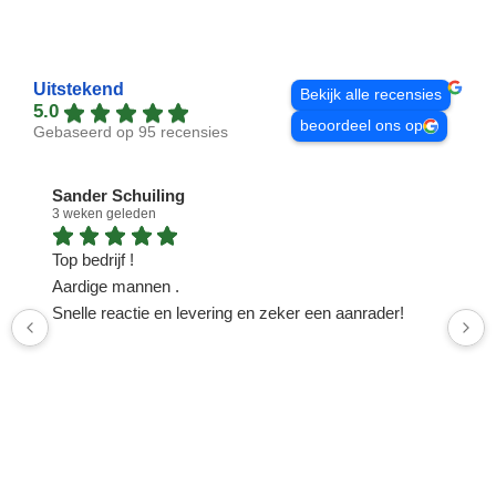
Uitstekend
Bekijk alle recensies
5.0
beoordeel ons op
Gebaseerd op 95 recensies
Sander Schuiling
3 weken geleden
1
Top bedrijf !
N
Aardige mannen .
n
Snelle reactie en levering en zeker een aanrader!