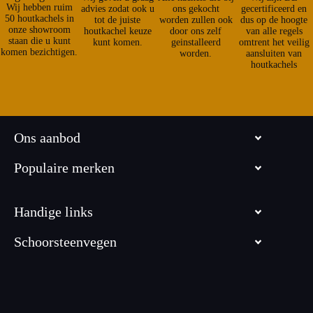
Wij hebben ruim
advies zodat ook u
ons gekocht
gecertificeerd en
50 houtkachels in
tot de juiste
worden zullen ook
dus op de hoogte
onze showroom
houtkachel keuze
door ons zelf
van alle regels
staan die u kunt
kunt komen.
geinstalleerd
omtrent het veilig
komen bezichtigen.
worden.
aansluiten van
houtkachels
Ons aanbod
Populaire merken
Handige links
Schoorsteenvegen