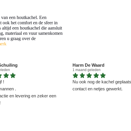
ng van een houtkachel. Een
t ook het comfort en de sfeer in
altijd een houtkachel die aansluit
ing, materiaal en vuur samenkomen
eren u graag over de
merk
chuiling
Harm De Waard
eleden
1 maand geleden
f !
Nu ook nog de kachel geplaatst
mannen .
contact en netjes gewerkt.
actie en levering en zeker een
!