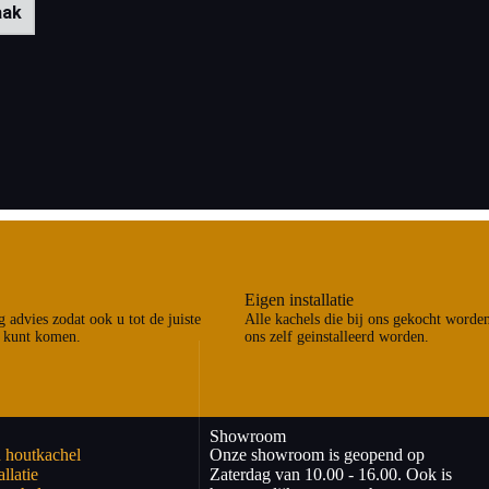
aak
Eigen installatie
 advies zodat ook u tot de juiste
Alle kachels die bij ons gekocht worde
 kunt komen.
ons zelf geinstalleerd worden.
Showroom
 houtkachel
Onze showroom is geopend op
llatie
Zaterdag van 10.00 - 16.00. Ook is