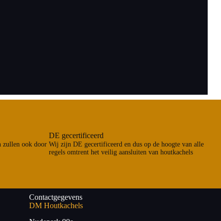
DE gecertificeerd
n zullen ook door
Wij zijn DE gecertificeerd en dus op de hoogte van alle
regels omtrent het veilig aansluiten van houtkachels
Contactgegevens
DM Houtkachels