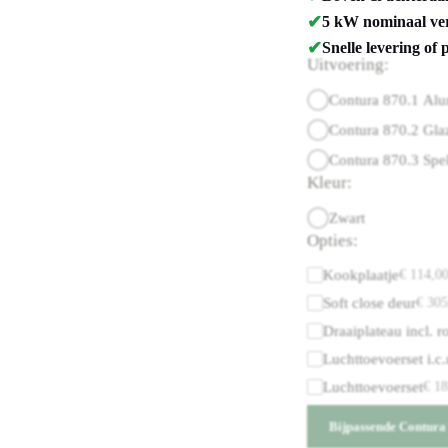
✔
5 kW nominaal ver
✔
Snelle levering of 
Uitvoering:
Contura 870.1 Al
Contura 870.2 Gla
Contura 870.3 Spe
Kleur:
Zwart
Opties:
Kookplaatje
€
114,0
Soft close deur
€
305
Draaiplateau incl. r
Luchttoevoerset i.c
Luchttoevoerset
€
18
Bijpassende Contura 