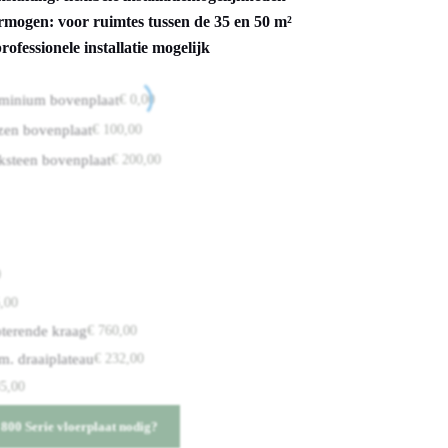
mogen: voor ruimtes tussen de 35 en 50 m²
professionele installatie mogelijk
uminium bovenplaat
€
0,00
zen bovenplaat
€
100,00
ksteen bovenplaat
€
200,00
0
,00
oterende kraag
€
760,00
.m. draaiplateau
€
232,00
5,00
800 Serie vloerplaat nodig?