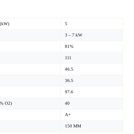
 (kW)
5
3 – 7 kW
81%
111
46.5
36.5
97.6
3% O2)
40
A+
150 MM