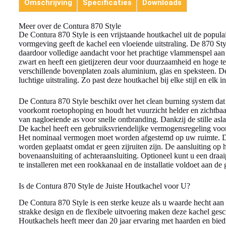
Omschrijving
Specificaties
Downloads
Meer over de Contura 870 Style
De Contura 870 Style is een vrijstaande houtkachel uit de popula
vormgeving geeft de kachel een vloeiende uitstraling. De 870 Sty
daardoor volledige aandacht voor het prachtige vlammenspel aan d
zwart en heeft een gietijzeren deur voor duurzaamheid en hoge t
verschillende bovenplaten zoals aluminium, glas en speksteen. De
luchtige uitstraling. Zo past deze houtkachel bij elke stijl en elk in
De Contura 870 Style beschikt over het clean burning system dat 
voorkomt roetophoping en houdt het vuurzicht helder en zichtbaar.
van nagloeiende as voor snelle ontbranding. Dankzij de stille as
De kachel heeft een gebruiksvriendelijke vermogensregeling voor
Het nominaal vermogen moet worden afgestemd op uw ruimte. D
worden geplaatst omdat er geen zijruiten zijn. De aansluiting op h
bovenaansluiting of achteraansluiting. Optioneel kunt u een draa
te installeren met een rookkanaal en de installatie voldoet aan d
Is de Contura 870 Style de Juiste Houtkachel voor U?
De Contura 870 Style is een sterke keuze als u waarde hecht aa
strakke design en de flexibele uitvoering maken deze kachel gesc
Houtkachels heeft meer dan 20 jaar ervaring met haarden en bied