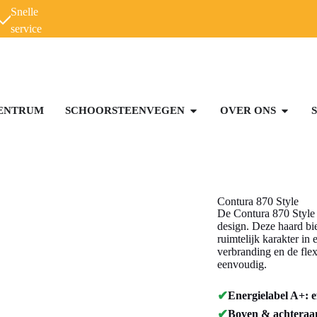
Snelle
service
ENTRUM
SCHOORSTEENVEGEN
OVER ONS
Contura 870 Style
De Contura 870 Style 
design. Deze haard bie
ruimtelijk karakter i
verbranding en de fle
eenvoudig.
✔
Energielabel A+: e
✔
Boven & achteraans