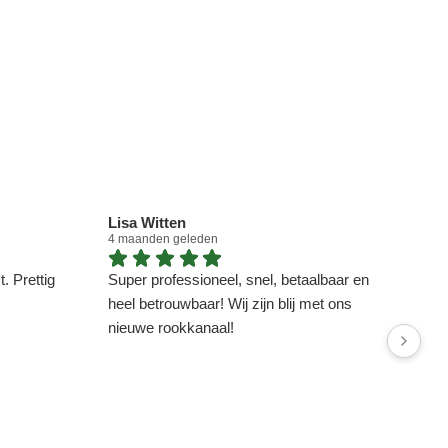
Lisa Witten
Dou
4 maanden geleden
4 ma
. Prettig
Super professioneel, snel, betaalbaar en
heel betrouwbaar! Wij zijn blij met ons
nieuwe rookkanaal!