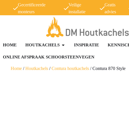
Gecertificeerde
Veilige
Gratis
monteurs
installatie
advies
HOME
HOUTKACHELS
INSPIRATIE
KENNISC
ONLINE AFSPRAAK SCHOORSTEENVEGEN
Home
/
Houtkachels
/
Contura houtkachels
/
Contura 870 Style