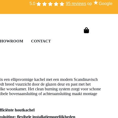
★
5.0
95 reviews
op
Google
SHOWROOM
CONTACT
is een ellipsvormige kachel met een modern Scandinavisch
dt breed vuurzicht door de glazen deur en past met het
n elke woonkamer. Het clean burning system zorgt voor schone
xibele bovenaansluiting of achteraansluiting maakt montage
fficiënte houtkachel
luiting: flexibele installatiemogelijkheden