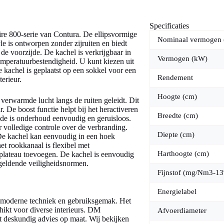
Specificaties
ire 800-serie van Contura. De ellipsvormige
Nominaal vermogen
le is ontworpen zonder zijruiten en biedt
e voorzijde. De kachel is verkrijgbaar in
Vermogen (kW)
emperatuurbestendigheid. U kunt kiezen uit
 kachel is geplaatst op een sokkel voor een
Rendement
terieur.
Hoogte (cm)
verwarmde lucht langs de ruiten geleidt. Dit
 De boost functie helpt bij het heractiveren
Breedte (cm)
lade is onderhoud eenvoudig en geruisloos.
 volledige controle over de verbranding.
Diepte (cm)
e kachel kan eenvoudig in een hoek
et rookkanaal is flexibel met
Harthoogte (cm)
iplateau toevoegen. De kachel is eenvoudig
e geldende veiligheidsnormen.
Fijnstof (mg/Nm3-1
Energielabel
n moderne techniek en gebruiksgemak. Het
hikt voor diverse interieurs. DM
Afvoerdiameter
t deskundig advies op maat. Wij bekijken