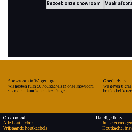
Bezoek onze showroom
Maak afspr
Showroom in Wageningen
Goed advies
Wij hebben ruim 50 houtkachels in onze showroom
Wij geven u graag
staan die u kunt komen bezichtigen.
houtkachel keuze
Ons aanbod
Handige links
Alle houtkachels
Juiste vermogen
Vrijstaande houtkachels
Houtkachel insta