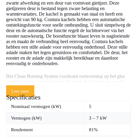
zwarte afwerking en een deur van vormvast gietijzer. Deze
gietijzeren deur is bestand tegen zware belasting en
warmtevariaties. De kachel is gemaakt van staal en heeft een
gewicht van 90 kg. Contura kachels hebben een automatische
ontstekingsfunctie voor snelle ontbranding. U sluit simpelweg de
deur en de automatische functie regelt de luchttoevoer via het
rooster nauwkeurig. De boostfunctie blaast leven in nagloeiende
as en maakt de verbranding heel eenvoudig. Contura kachels
hebben een stille aslade voor eenvoudig onderhoud. Deze stille
aslade maken het legen geruisloos en comfortabel. De deur, het
rooster en de aslade zijn makkelijk bereikbaar en daardoor
eenvoudig te onderhouden.
Het Clean Burning System voorkomt roetvorming op het glas
doordat warme verbrandingslucht langs de binnenkant van de
ruiten wordt glas geleid. Hierdoor blijft het prachtige vuurbeeld
Lees meer
altijd zichtbaar en geniet u van volledige controle over het
Specificaties
vuurzicht. De Contura 890 Style heeft een rendement van 81%
en voldoet aan de strenge EcoDesign 2020 normen. Contura
Nominaal vermogen (kW)
5
kachels hebben een exact werkende vermogensregeling voor
eenvoudige afstelling. De kachel heeft een handbediening voor
Vermogen (kW)
3 – 7 kW
de verbranding en biedt één exact werkende vermogensregeling.
De maximale lengte van stookhout is 33 cm. De kachels zijn
Rendement
81%
ontworpen voor eenvoudige installatie met flexibele
rookgasafvoer. U kunt kiezen voor bovenaansluiting of