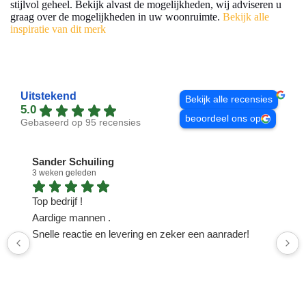
stijlvol geheel. Bekijk alvast de mogelijkheden, wij adviseren u
graag over de mogelijkheden in uw woonruimte.
Bekijk alle
inspiratie van dit merk
Uitstekend
Bekijk alle recensies
5.0
beoordeel ons op
Gebaseerd op 95 recensies
Sander Schuiling
3 weken geleden
1
Top bedrijf !
N
Aardige mannen .
n
Snelle reactie en levering en zeker een aanrader!