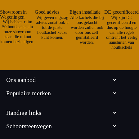
Showroom in
Goed advies
Eigen installatie
DE gecertificeerd
Wageningen
Wij geven u graag
Alle kachels die bij
Wij zijn DE
Wij hebben ruim
advies zodat ook u
ons gekocht
gecertificeerd en
50 houtkachels in
tot de juiste
worden zullen ook
dus op de hoogte
onze showroom
houtkachel keuze
door ons zelf
van alle regels
staan die u kunt
kunt komen.
geinstalleerd
omtrent het veilig
komen bezichtigen.
worden.
aansluiten van
houtkachels
Ons aanbod
Populaire merken
Handige links
Schoorsteenvegen