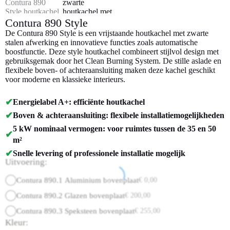
Contura 890 Style
De Contura 890 Style is een vrijstaande houtkachel met zwarte
stalen afwerking en innovatieve functies zoals automatische
boostfunctie. Deze style houtkachel combineert stijlvol design met
gebruiksgemak door het Clean Burning System. De stille aslade en
flexibele boven- of achteraansluiting maken deze kachel geschikt
voor moderne en klassieke interieurs.
✔
Energielabel A+: efficiënte houtkachel
✔
Boven & achteraansluiting: flexibele installatiemogelijkheden
5 kW nominaal vermogen: voor ruimtes tussen de 35 en 50
✔
m²
✔
Snelle levering of professionele installatie mogelijk
Uitvoering:
Contura 890.1 Aluminium bovenplaat
€
0,00
Contura 890.2 Glazen bovenplaat
€
200,00
Contura 890.3 Speksteen bovenplaat
€
255,00
Kleur: