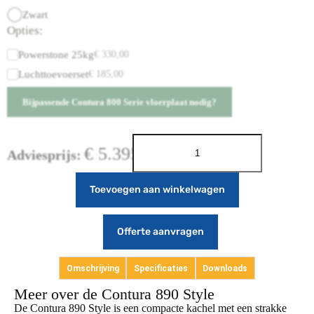
Zwart
Opties:
Powerstone 25kg
€
330,00
Luchttoevoerset
€
185,00
Bijpassende Contura 800 Serie vloerplaat nodig?
€
5.395,00
Adviesprijs:
Toevoegen aan winkelwagen
Offerte aanvragen
Omschrijving
Specificaties
Downloads
Meer over de Contura 890 Style
De Contura 890 Style is een compacte kachel met een strakke