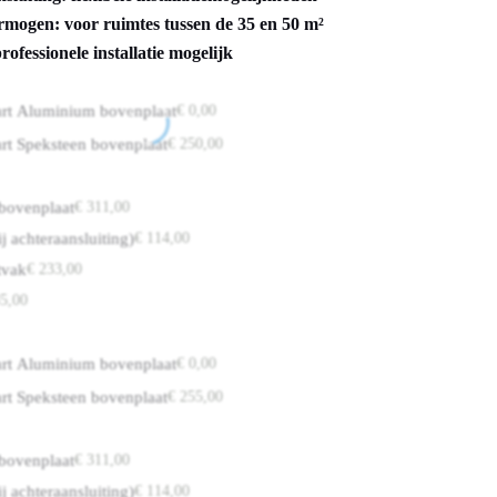
mogen: voor ruimtes tussen de 35 en 50 m²
professionele installatie mogelijk
rt Aluminium bovenplaat
€
0,00
rt Speksteen bovenplaat
€
250,00
 bovenplaat
€
311,00
j achteraansluiting)
€
114,00
tvak
€
233,00
5,00
rt Aluminium bovenplaat
€
0,00
rt Speksteen bovenplaat
€
255,00
 bovenplaat
€
311,00
j achteraansluiting)
€
114,00