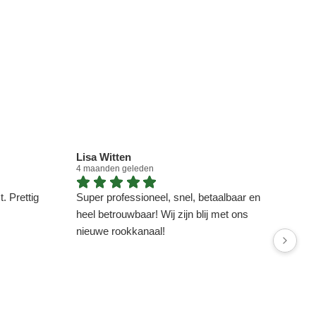
Lisa Witten
Dou
4 maanden geleden
4 ma
. Prettig
Super professioneel, snel, betaalbaar en
heel betrouwbaar! Wij zijn blij met ons
nieuwe rookkanaal!