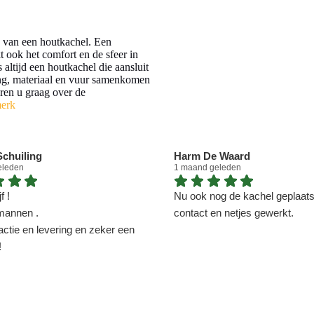
ng van een houtkachel. Een
t ook het comfort en de sfeer in
altijd een houtkachel die aansluit
ing, materiaal en vuur samenkomen
eren u graag over de
merk
chuiling
Harm De Waard
eleden
1 maand geleden
f !
Nu ook nog de kachel geplaatst
mannen .
contact en netjes gewerkt.
actie en levering en zeker een
!