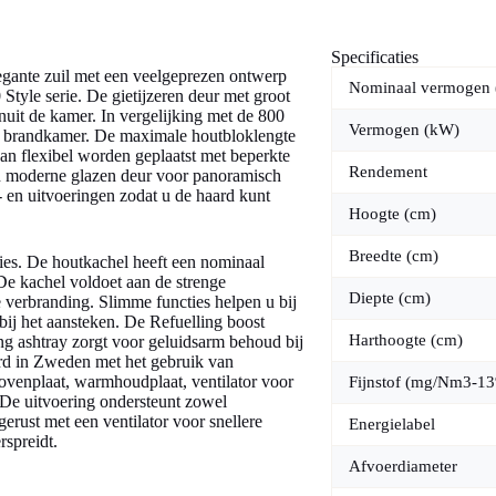
Specificaties
egante zuil met een veelgeprezen ontwerp
Nominaal vermogen
tyle serie. De gietijzeren deur met groot
nuit de kamer. In vergelijking met de 800
Vermogen (kW)
ere brandkamer. De maximale houtbloklengte
kan flexibel worden geplaatst met beperkte
Rendement
en moderne glazen deur voor panoramisch
- en uitvoeringen zodat u de haard kunt
Hoogte (cm)
Breedte (cm)
ies. De houtkachel heeft een nominaal
e kachel voldoet aan de strenge
Diepte (cm)
 verbranding. Slimme functies helpen u bij
 bij het aansteken. De Refuelling boost
Harthoogte (cm)
ing ashtray zorgt voor geluidsarm behoud bij
erd in Zweden met het gebruik van
bovenplaat, warmhoudplaat, ventilator voor
Fijnstof (mg/Nm3-1
 De uitvoering ondersteunt zowel
erust met een ventilator voor snellere
Energielabel
spreidt.
Afvoerdiameter