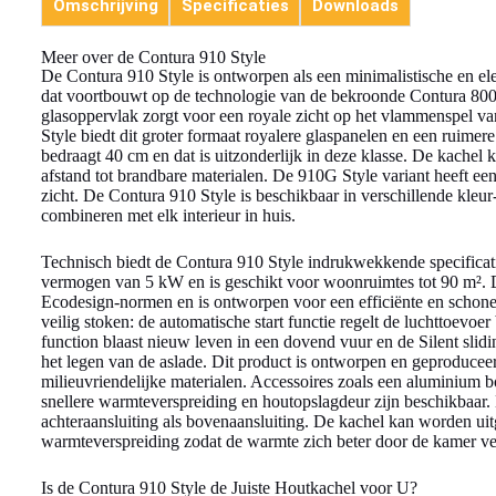
Omschrijving
Specificaties
Downloads
Meer over de Contura 910 Style
De Contura 910 Style is ontworpen als een minimalistische en el
dat voortbouwt op de technologie van de bekroonde Contura 800 S
glasoppervlak zorgt voor een royale zicht op het vlammenspel va
Style biedt dit groter formaat royalere glaspanelen en een ruim
bedraagt 40 cm en dat is uitzonderlijk in deze klasse. De kachel 
afstand tot brandbare materialen. De 910G Style variant heeft e
zicht. De Contura 910 Style is beschikbaar in verschillende kleur
combineren met elk interieur in huis.
Technisch biedt de Contura 910 Style indrukwekkende specificat
vermogen van 5 kW en is geschikt voor woonruimtes tot 90 m². D
Ecodesign-normen en is ontworpen voor een efficiënte en schone
veilig stoken: de automatische start functie regelt de luchttoevoer
function blaast nieuw leven in een dovend vuur en de Silent slid
het legen van de aslade. Dit product is ontworpen en geproduce
milieuvriendelijke materialen. Accessoires zoals een aluminium 
snellere warmteverspreiding en houtopslagdeur zijn beschikbaar.
achteraansluiting als bovenaansluiting. De kachel kan worden uitg
warmteverspreiding zodat de warmte zich beter door de kamer ver
Is de Contura 910 Style de Juiste Houtkachel voor U?