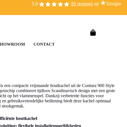
★
5.0
95 reviews
op
Google
SHOWROOM
CONTACT
is een compacte vrijstaande houtkachel uit de Contura 900 Style
ggenschip combineert tijdloos Scandinavisch design met een grote
zicht op het vlammenspel. Dankzij verbeterde functies voor
ng en gebruiksvriendelijke bediening biedt deze kachel optimaal
l stookgemak.
fficiënte houtkachel
luiting: flexibele installatiemogelijkheden