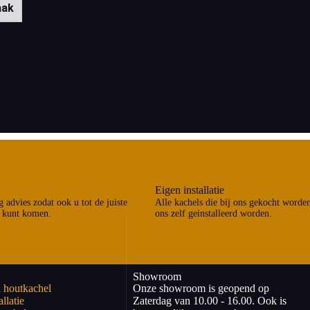
aak
Eigen installatie
 advies zodat ook u tot de juiste
Alle kachels die bij ons gekocht worde
 kunt komen.
ons zelf geinstalleerd worden.
Showroom
 houtkachel
Onze showroom is geopend op
llatie
Zaterdag van 10.00 - 16.00. Ook is