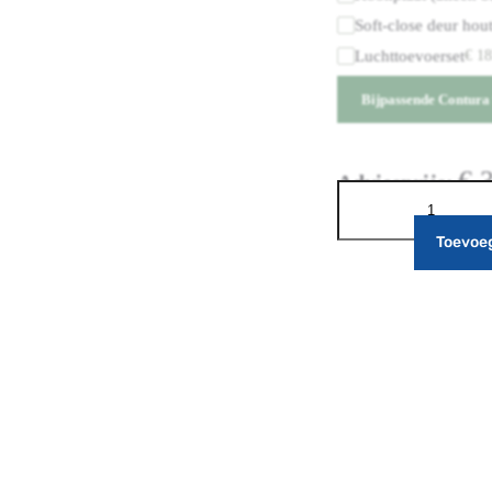
Soft-close deur hou
Luchttoevoerset
€
18
Bijpassende Contura 
€
3
Adviesprijs:
Toevoe