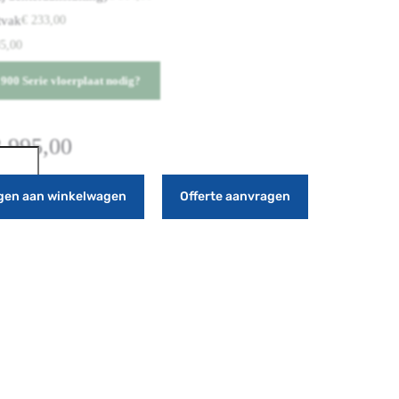
tvak
€
233,00
5,00
900 Serie vloerplaat nodig?
.995,00
gen aan winkelwagen
Offerte aanvragen