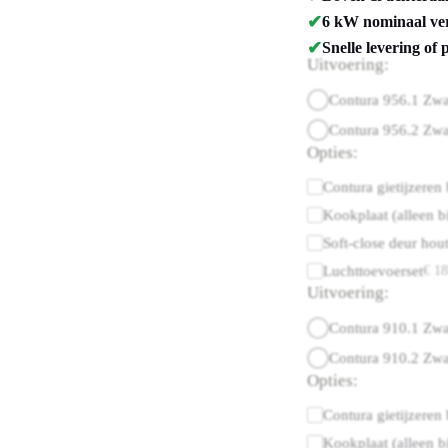
✔
6 kW nominaal ver
✔
Snelle levering of 
Uitvoering:
Contura 956.1 Zwa
Contura 956.2 Zwa
Opties:
Contura gietijzeren
Kookplaat (alleen bi
Soft-close deur hou
Luchttoevoerset
€
18
Uitvoering:
Contura 910.1 Zwa
Contura 910.2 Zwa
Opties:
Contura gietijzeren
Kookplaat (alleen bi