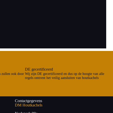
DE gecertificeerd
n zullen ook door
Wij zijn DE gecertificeerd en dus op de hoogte van alle
regels omtrent het veilig aansluiten van houtkachels
Contactgegevens
DM Houtkachels