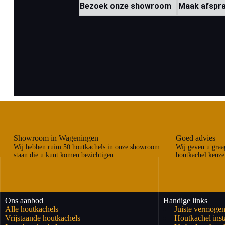
Bezoek onze showroom
Maak afspr
Showroom in Wageningen
Goed advies
Wij hebben ruim 50 houtkachels in onze showroom
Wij geven u graag
staan die u kunt komen bezichtigen.
houtkachel keuze
Ons aanbod
Handige links
Alle houtkachels
Juiste vermogen
Vrijstaande houtkachels
Houtkachel insta