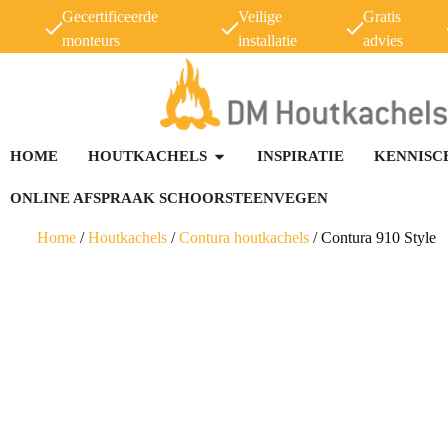
Gecertificeerde
Veilige
Gratis
monteurs
installatie
advies
HOME
HOUTKACHELS
INSPIRATIE
KENNISC
ONLINE AFSPRAAK SCHOORSTEENVEGEN
Home
/
Houtkachels
/
Contura houtkachels
/
Contura 910 Style