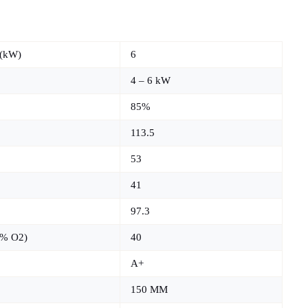
 (kW)
6
4 – 6 kW
85%
113.5
53
41
97.3
3% O2)
40
A+
150 MM