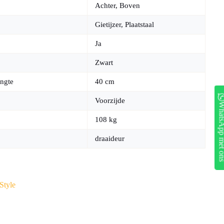
Achter, Boven
Gietijzer, Plaatstaal
Ja
Zwart
ngte
40 cm
Voorzijde
WhatsApp me
108 kg
draaideur
Style