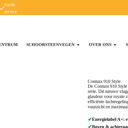
Snelle
service
ENTRUM
SCHOORSTEENVEGEN
OVER ONS
Contura 910 Style
De Contura 910 Style 
serie. Dit nieuwe vla
glasdeur voor royale 
efficiënte luchtregeli
vuurzicht en maximaa
✔
Energielabel A+: e
✔
Boven & achteraans