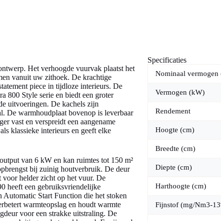
Specificaties
ontwerp. Het verhoogde vuurvak plaatst het
Nominaal vermogen
men vanuit uw zithoek. De krachtige
atement piece in tijdloze interieurs. De
Vermogen (kW)
 800 Style serie en biedt een groter
nde uitvoeringen. De kachels zijn
Rendement
taal. De warmhoudplaat bovenop is leverbaar
ger vast en verspreidt een aangename
Hoogte (cm)
s klassieke interieurs en geeft elke
Breedte (cm)
output van 6 kW en kan ruimtes tot 150 m²
Diepte (cm)
brengst bij zuinig houtverbruik. De deur
t voor helder zicht op het vuur. De
Harthoogte (cm)
0 heeft een gebruiksvriendelijke
n Automatic Start Function die het stoken
erbetert warmteopslag en houdt warmte
Fijnstof (mg/Nm3-1
deur voor een strakke uitstraling. De