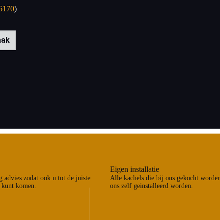
6170
)
aak
Eigen installatie
 advies zodat ook u tot de juiste
Alle kachels die bij ons gekocht worde
 kunt komen.
ons zelf geinstalleerd worden.