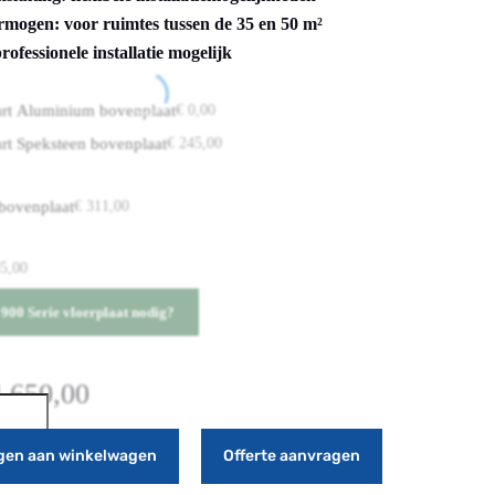
mogen: voor ruimtes tussen de 35 en 50 m²
professionele installatie mogelijk
rt Aluminium bovenplaat
€
0,00
rt Speksteen bovenplaat
€
245,00
 bovenplaat
€
311,00
5,00
900 Serie vloerplaat nodig?
.650,00
gen aan winkelwagen
Offerte aanvragen