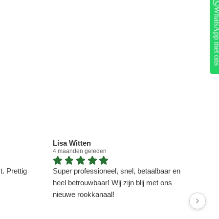
WhatsApp me
Lisa Witten
Dou
4 maanden geleden
4 ma
. Prettig
Super professioneel, snel, betaalbaar en
heel betrouwbaar! Wij zijn blij met ons
nieuwe rookkanaal!