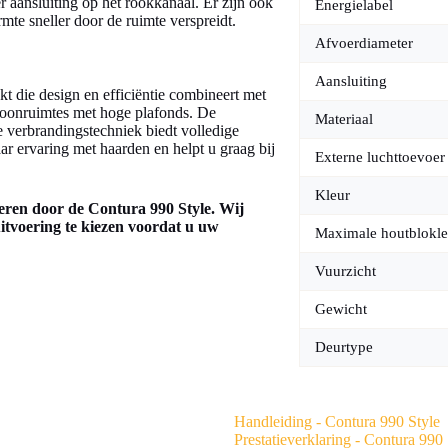
er aansluiting op het rookkanaal. Er zijn ook
Energielabel
rmte sneller door de ruimte verspreidt.
Afvoerdiameter
Aansluiting
kt die design en efficiëntie combineert met
woonruimtes met hoge plafonds. De
Materiaal
e verbrandingstechniek biedt volledige
r ervaring met haarden en helpt u graag bij
Externe luchttoevoer
Kleur
eren door de Contura 990 Style. Wij
itvoering te kiezen voordat u uw
Maximale houtblokle
Vuurzicht
Gewicht
Deurtype
Handleiding - Contura 990 Style
Prestatieverklaring - Contura 990 