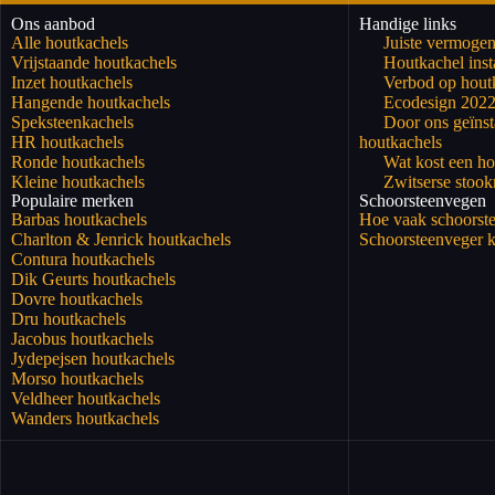
Ons aanbod
Handige links
Alle houtkachels
Juiste vermogen
Vrijstaande houtkachels
Houtkachel insta
Inzet houtkachels
Verbod op hout
Hangende houtkachels
Ecodesign 202
Speksteenkachels
Door ons geïnst
HR houtkachels
houtkachels
Ronde houtkachels
Wat kost een ho
Kleine houtkachels
Zwitserse stoo
Populaire merken
Schoorsteenvegen
Barbas houtkachels
Hoe vaak schoorst
Charlton & Jenrick houtkachels
Schoorsteenveger k
Contura houtkachels
Dik Geurts houtkachels
Dovre houtkachels
Dru houtkachels
Jacobus houtkachels
Jydepejsen houtkachels
Morso houtkachels
Veldheer houtkachels
Wanders houtkachels