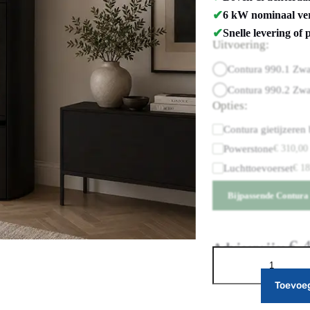
✔
6 kW nominaal ver
✔
Snelle levering of 
Uitvoering:
Contura 990.1 Zwa
Contura 990.2 Zwa
Opties:
Contura gietijzeren
Powerstone
€
310,00
Luchttoevoerset
€
18
Bijpassende Contura 
€
4
Adviesprijs:
Toevoe