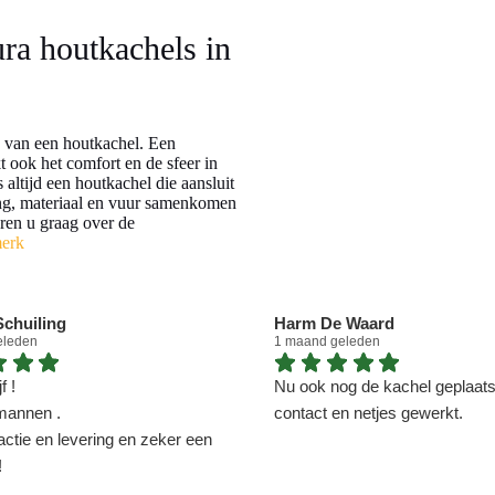
ura houtkachels in
ng van een houtkachel. Een
t ook het comfort en de sfeer in
altijd een houtkachel die aansluit
ing, materiaal en vuur samenkomen
eren u graag over de
merk
chuiling
Harm De Waard
eleden
1 maand geleden
f !
Nu ook nog de kachel geplaatst
mannen .
contact en netjes gewerkt.
actie en levering en zeker een
!