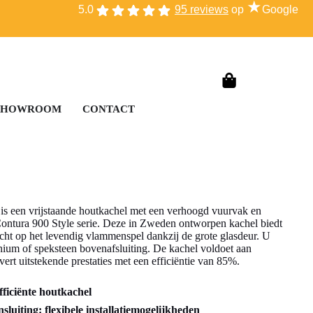
★
5.0
95 reviews
op
Google
SHOWROOM
CONTACT
is een vrijstaande houtkachel met een verhoogd vuurvak en
Contura 900 Style serie. Deze in Zweden ontworpen kachel biedt
ht op het levendig vlammenspel dankzij de grote glasdeur. U
inium of speksteen bovenafsluiting. De kachel voldoet aan
rt uitstekende prestaties met een efficiëntie van 85%.
fficiënte houtkachel
luiting: flexibele installatiemogelijkheden