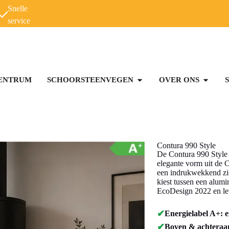
Snelle
service
ENTRUM
SCHOORSTEENVEGEN
OVER ONS
Contura 990 Style
De Contura 990 Style 
elegante vorm uit de 
een indrukwekkend zic
kiest tussen een alum
EcoDesign 2022 en leve
✔
Energielabel A+: e
✔
Boven & achteraans