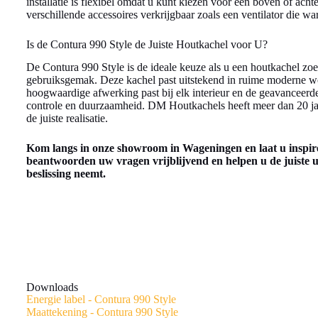
installatie is flexibel omdat u kunt kiezen voor een boven of acht
verschillende accessoires verkrijgbaar zoals een ventilator die wa
Is de Contura 990 Style de Juiste Houtkachel voor U?
De Contura 990 Style is de ideale keuze als u een houtkachel zoe
gebruiksgemak. Deze kachel past uitstekend in ruime moderne 
hoogwaardige afwerking past bij elk interieur en de geavanceerd
controle en duurzaamheid. DM Houtkachels heeft meer dan 20 jaa
de juiste realisatie.
Kom langs in onze showroom in Wageningen en laat u inspir
beantwoorden uw vragen vrijblijvend en helpen u de juiste u
beslissing neemt.
Downloads
Energie label - Contura 990 Style
Maattekening - Contura 990 Style