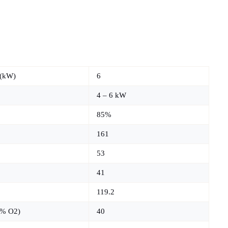
 (kW)
6
4 – 6 kW
85%
161
53
41
119.2
3% O2)
40