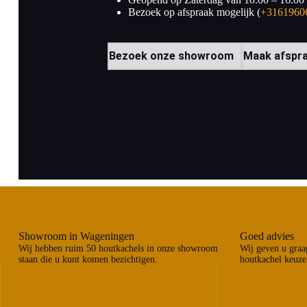
Bezoek op afspraak mogelijk (
+3161960
Bezoek onze showroom
Maak afspr
Showroom in Wageningen
Goed advies
Wij hebben ruim 50 houtkachels in onze showroom
Wij geven u graag
staan die u kunt komen bezichtigen.
houtkachel keuze