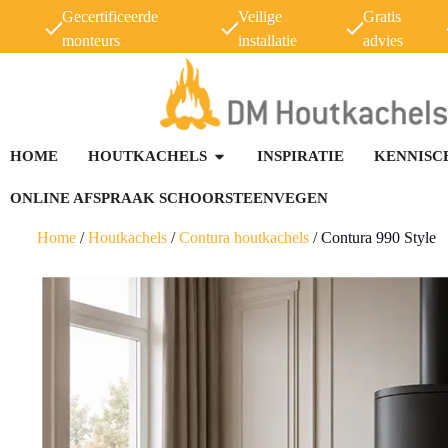
Gecertificeerde
Veilige
Gratis
monteurs
installatie
advies
HOME
HOUTKACHELS
INSPIRATIE
KENNISC
ONLINE AFSPRAAK SCHOORSTEENVEGEN
Home
/
Houtkachels
/
Contura houtkachels
/
Contura 990 Style