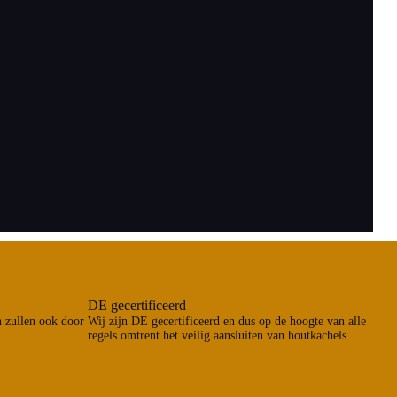
DE gecertificeerd
n zullen ook door
Wij zijn DE gecertificeerd en dus op de hoogte van alle
regels omtrent het veilig aansluiten van houtkachels