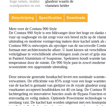
Omschrijving
Specificaties
Downloads
Meer over de Contura 990 Style
De Contura 990 Style is een blikvanger door het hoge en slanke 
vuur op ooghoogte en dat zorgt voor een breed zicht op de vlam
uitstraling en moderne vormgeving maken deze kachel uniek als st
Contura 990 is ontworpen als opvolger van de succesvolle Contura
formaat met architectonische allure. U kunt kiezen uit verschille
verkrijgbaar in verschillende afwerkingen zoals zwart of grijs s
in Painted Aluminium of Soapstone. Speksteen houdt warmte lan
temperatuur door de ruimte. De 990 Style past in zowel moderne al
woonruimte een opgeruimde uitstraling.
Deze nieuwste generatie houtkachel levert een nominale warmte-
verwarmen. De efficiëntie van 85% zorgt voor een hoge warmteop
van de kachel is gemaakt van gietijzer en de royale glasdeur zorg
vuurkamer accepteert houtblokken tot 40 cm lang. De Contura 99
luchtregeling en innovatieve functies zoals de Bypass Function e
eenvoudig en veilig maken. Optionele Powerstone technologie v
urenlang vast. De kachel kan worden uitgerust met een houtopslag