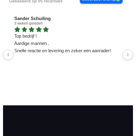
Gebaseerd op 95 recensies
Sander Schuiling
3 weken geleden
1
Top bedrijf !
N
Aardige mannen .
n
Snelle reactie en levering en zeker een aanrader!