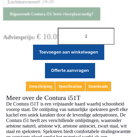
Luchttoevoerset
€
246,00
Bijpassende Contura i51 Serie vloerplaat nodig?
€
10.050,00
Adviesprijs:
Toevoegen aan winkelwagen
Offerte aanvragen
Omschrijving
Specificaties
Downloads
Meer over de Contura i51T
De Contura i51T is een vrijstaande haard waarbij schoonheid
voorop staat. De omlijsting van natuurlijke speksteen geeft elke
kachel een uniek karakter door de levendige aderpatronen. De
Contura i51 heeft zes verschillende omlijstingen, waaronder
artstone naturel, artstone wit, artstone antraciet, zwart staal, wit
staal en speksteen. Speksteen biedt comfortabele stralingswarmte
en constante gloed omdat het materiaal werkt als een