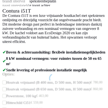
Contura i51T
De Contura i51T is een luxe vrijstaande houtkachel met spekstenen
omlijsting en driezijdig vuurzicht dat ongeëvenaarde pracht biedt.
Dit moderne design past perfect in hedendaagse interieurs dankzij
zuivere verbranding en een nominaal vermogen van ongeveer 8
kW. De kachel voldoet aan EcoDesign 2020 en kan zijn
verbrandingslucht van buitenaf halen. Het opwarmen verloopt
uiterst efficiënt.
✔
Boven & achteraansluiting: flexibele installatiemogelijkheden
8 kW nominaal vermogen: voor ruimtes tussen de 50 en 65
✔
m²
✔
Snelle levering of professionele installatie mogelijk
Opties:
Houtvak vrijstaand (B 400 mm, D 500 mm, H 500 mm)
€
780,00
Houtvak vrijstaand (B 650 mm, D 500 mm, H 500 mm)
€
860,00
Powerstone, 100 kg
€
463,00
Hitteschild Ci51
€
559,00