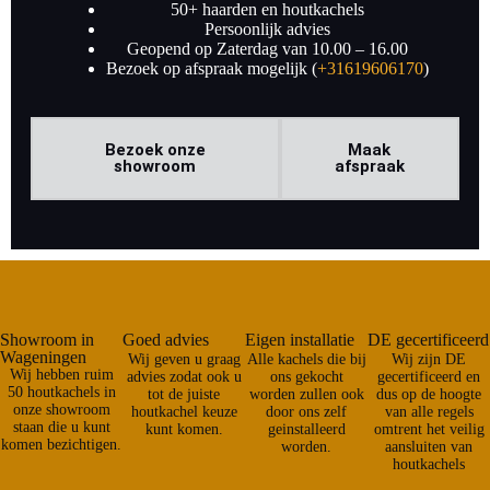
50+ haarden en houtkachels
Persoonlijk advies
Geopend op Zaterdag van 10.00 – 16.00
Bezoek op afspraak mogelijk (
+31619606170
)
Bezoek onze
Maak
showroom
afspraak
Showroom in
Goed advies
Eigen installatie
DE gecertificeerd
Wageningen
Wij geven u graag
Alle kachels die bij
Wij zijn DE
Wij hebben ruim
advies zodat ook u
ons gekocht
gecertificeerd en
50 houtkachels in
tot de juiste
worden zullen ook
dus op de hoogte
onze showroom
houtkachel keuze
door ons zelf
van alle regels
staan die u kunt
kunt komen.
geinstalleerd
omtrent het veilig
komen bezichtigen.
worden.
aansluiten van
houtkachels