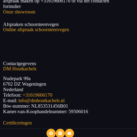
afspraak maken op +31619606170 of via het contacten
formulier
Onze showroom
Afspraken schoorsteenvegen
Online afspraak schoorsteenvegen
Contactgegevens
DM Houtkachels
Nudepark 99a
6702 DZ
Wageningen
Nederland
Telefoon:
+31619606170
E-mail:
info@dmhoutkachels.nl
Btw-nummer:
NL853531456B01
Kamer-van-Koophandelnummer: 59506016
Certificeringen