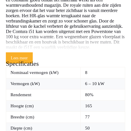
warmtevasthoudend magazijn. De royale ruiten aan drie zijden
zorgen ervoor dat het vuur beter zichtbaar is vanuit meerdere
hoeken. Het HR-glas warmte terugkaatst naar de
verbrandingskamer en zorgt zo voor schoner glas. Door de
liftdeur van de kachel verbetert de gebruikservaring aanzienlijk.
De Contura i51 kan worden uitgerust met een Powerstone van
100 kg voor extra warmte. Een wegnembare glazen vloerplaat is
beschikbaar en een houtvak is beschikbaar in twee maten. Dit
maakt de i51T een waarlijk veelzijdige keuze.
Lees meer
Technisch is de Contura i51T een echte winnaar. De kachel
Specificaties
behaalt een hoog rendement tot wel 81% en voldoet aan strenge
Europese milieueisen. Efficiënte verbranding wordt bereikt met
Nominaal vermogen (kW)
8
het Clean Burning System. Dit systeem zorgt voor effectievere
verbranding en houdt het glas helder. De Contura i51T heeft een
Vermogen (kW)
6 – 10 kW
vermogen van 6 tot 10 kW en is geschikt voor het verwarmen
van ruimtes tot 150 m². Grote houtblokken tot 50 cm zijn
Rendement
80%
geschikt voor gebruik in de kachel. Een luchttoevoerset met een
diameter van 100 mm is beschikbaar voor goed geïsoleerde
Hoogte (cm)
165
huizen. De flexibele aansluitmogelijkheden bieden zowel boven-
als achteraansluiting via een rookkanaal van Ø 150 mm. Door
Breedte (cm)
77
de toevoerluchtsystemen kunt u de verbranding nauwkeurig
regelen. Deze innovatie brengt comfortabele warmte in moderne
woningen.
Diepte (cm)
50