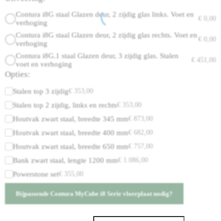
Contura i8G staal Glazen deur, 2 zijdig glas links. Voet en
€
0,00
verhoging
Contura i8G staal Glazen deur, 2 zijdig glas rechts. Voet en
€
0,00
verhoging
Contura i8G.1 staal Glazen deur, 3 zijdig glas. Stalen
€
451,00
voet en verhoging
Opties:
Stalen top 3 zijdig
€
353,00
Stalen top 2 zijdig, links en rechts
€
353,00
Houtvak zwart staal, breedte 345 mm
€
873,00
Houtvak zwart staal, breedte 400 mm
€
682,00
Houtvak zwart staal, breedte 650 mm
€
757,00
Bank zwart staal, lengte 1200 mm
€
1.086,00
Powerstone set
€
355,00
Bijpassende Contura MyCube i8 Serie vloerplaat nodig?