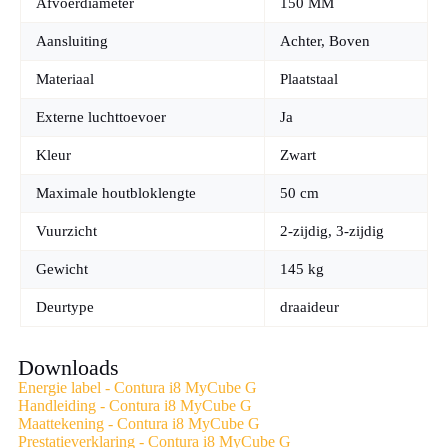
Afvoerdiameter
150 MM
verrijkt. DM Houtkachels heeft meer dan 20 jaar ervaring met
inzethaarden en persoonlijk advies op maat. Wij helpen u bij de
Aansluiting
Achter, Boven
keuze van de perfecte plek en de juiste uitvoering. Samen
bekijken wij welke configuratie past bij uw ruimte en manier
Materiaal
Plaatstaal
van stoken.
Externe luchttoevoer
Ja
Ontdek de Contura i8 MyCube G in onze showroom in
Wageningen. Stap binnen en laat u inspireren door het
Kleur
Zwart
vuurzicht en de robuuste uitstraling. Wij beantwoorden uw
vragen vrijblijvend en helpen u de juiste keuze te maken.
Maximale houtbloklengte
50 cm
Vuurzicht
2-zijdig, 3-zijdig
Gewicht
145 kg
Deurtype
draaideur
Downloads
Energie label - Contura i8 MyCube G
Handleiding - Contura i8 MyCube G
Maattekening - Contura i8 MyCube G
Prestatieverklaring - Contura i8 MyCube G