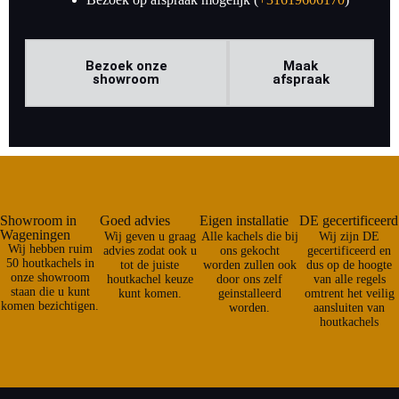
Bezoek onze
Maak
showroom
afspraak
Showroom in
Goed advies
Eigen installatie
DE gecertificeerd
Wageningen
Wij geven u graag
Alle kachels die bij
Wij zijn DE
Wij hebben ruim
advies zodat ook u
ons gekocht
gecertificeerd en
50 houtkachels in
tot de juiste
worden zullen ook
dus op de hoogte
onze showroom
houtkachel keuze
door ons zelf
van alle regels
staan die u kunt
kunt komen.
geinstalleerd
omtrent het veilig
komen bezichtigen.
worden.
aansluiten van
houtkachels