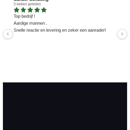
3 weken geleden
1
Top bedrijf !
N
Aardige mannen .
n
Snelle reactie en levering en zeker een aanrader!