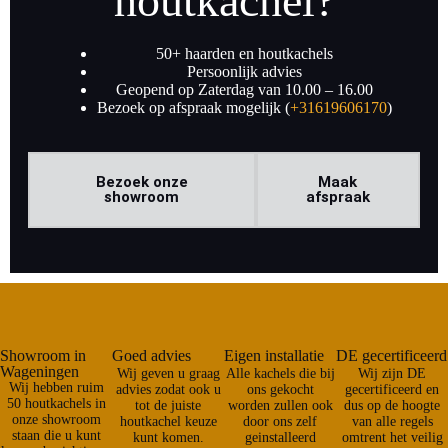
houtkachel?
50+ haarden en houtkachels
Persoonlijk advies
Geopend op Zaterdag van 10.00 – 16.00
Bezoek op afspraak mogelijk (
+31619606170
)
Bezoek onze
Maak
showroom
afspraak
Showroom in
Goed advies
Eigen installatie
DE gecertificeerd
Wageningen
Wij geven u graag
Alle kachels die bij
Wij zijn DE
Wij hebben ruim
advies zodat ook u
ons gekocht
gecertificeerd en
50 houtkachels in
tot de juiste
worden zullen ook
dus op de hoogte
onze showroom
houtkachel keuze
door ons zelf
van alle regels
staan die u kunt
kunt komen.
geinstalleerd
omtrent het veilig