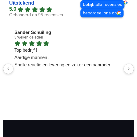
Uitstekend
Bekijk alle recensies
5.0
beoordeel ons op
Gebaseerd op 95 recensies
Sander Schuiling
3 weken geleden
1
Top bedrijf !
N
Aardige mannen .
n
Snelle reactie en levering en zeker een aanrader!