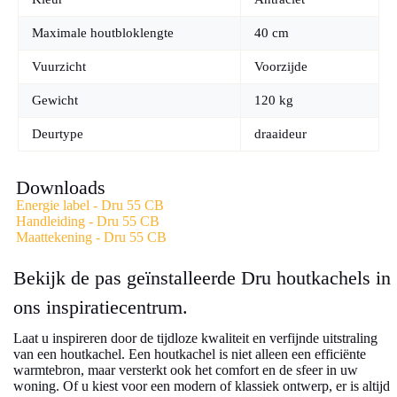
met laag onderhoud gedurende 20-30 jaar.
✔
Stijlvol design:
Tijdloze antraciet uitstraling die past in zowel
Maximale houtbloklengte
40 cm
moderne als klassieke interieurs.
✔
Duurzame investering:
EcoDesign-gecertificeerd voor
Vuurzicht
Voorzijde
milieuvriendelijk stoken met minimale uitstoot.
Gewicht
120 kg
Is de DRU 55 CB de Juiste Kachel voor Uw Woning?
Deurtype
draaideur
De DRU 55 CB is perfect voor ruimtes met een
verwarmingsbehoefte tussen 6,0 en 10 kW. Deze vrijstaande
gietijzeren kachel is ideaal voor huiseigenaren die zoeken naar
Downloads
efficiënte houtkachelverwarming gecombineerd met sfeervolle
warmte. Of je nu waarde hecht aan design, prestaties of
Energie label - Dru 55 CB
duurzaamheid – deze kachel levert op alle fronten.
Handleiding - Dru 55 CB
Maattekening - Dru 55 CB
Bezoek onze showroom voor persoonlijk advies of neem
contact op voor een vrijblijvend gesprek over de DRU 55
Bekijk de pas geïnstalleerde Dru houtkachels in
CB!
ons inspiratiecentrum.
Laat u inspireren door de tijdloze kwaliteit en verfijnde uitstraling
van een houtkachel. Een houtkachel is niet alleen een efficiënte
warmtebron, maar versterkt ook het comfort en de sfeer in uw
woning. Of u kiest voor een modern of klassiek ontwerp, er is altijd