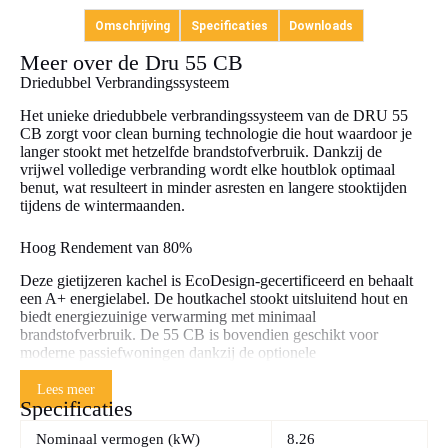
Omschrijving
Specificaties
Downloads
Meer over de Dru 55 CB
Driedubbel Verbrandingssysteem
Het unieke driedubbele verbrandingssysteem van de DRU 55
CB zorgt voor clean burning technologie die hout waardoor je
langer stookt met hetzelfde brandstofverbruik. Dankzij de
vrijwel volledige verbranding wordt elke houtblok optimaal
benut, wat resulteert in minder asresten en langere stooktijden
tijdens de wintermaanden.
Hoog Rendement van 80%
Deze gietijzeren kachel is EcoDesign-gecertificeerd en behaalt
een A+ energielabel. De houtkachel stookt uitsluitend hout en
biedt energiezuinige verwarming met minimaal
brandstofverbruik. De 55 CB is bovendien geschikt voor
moderne passiefwoningen dankzij de optionele
buitenluchtaansluiting.
Lees meer
Specificaties
Duurzaam Gietijzeren Design
Nominaal vermogen (kW)
8.26
De DRU 55 is vervaardigd uit hoogwaardige antraciet gietijzer,