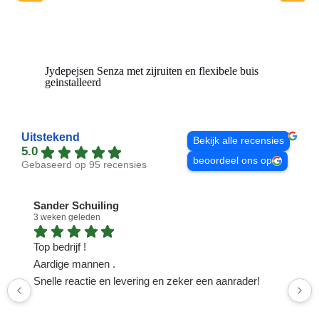
Jydepejsen Senza met zijruiten en flexibele buis
geinstalleerd
Uitstekend
Bekijk alle recensies
5.0
beoordeel ons op
Gebaseerd op 95 recensies
Sander Schuiling
3 weken geleden
1
Top bedrijf !
N
Aardige mannen .
n
Snelle reactie en levering en zeker een aanrader!