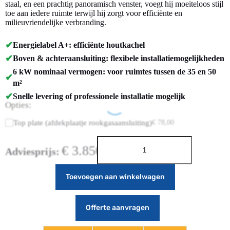
staal, en een prachtig panoramisch venster, voegt hij moeiteloos stijl
toe aan iedere ruimte terwijl hij zorgt voor efficiënte en
milieuvriendelijke verbranding.
✔
Energielabel A+: efficiënte houtkachel
✔
Boven & achteraansluiting: flexibele installatiemogelijkheden
6 kW nominaal vermogen: voor ruimtes tussen de 35 en 50
✔
m²
✔
Snelle levering of professionele installatie mogelijk
Opties:
Top plate (afdekplaatje rookgasaansluiting)
€
78,00
€
3.850,00
Adviesprijs:
Toevoegen aan winkelwagen
Offerte aanvragen