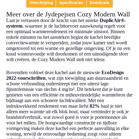
Omschrijving
Specificaties
Downloads
Meer over de Jydepejsen Cozy Modern Wall
Laat je verrassen door de kracht van het unieke
DuplicAir®-
systeem
, waarmee je de luchttoevoer nauwkeurig regelt voor
een optimaal warmterendement en minimale uitstoot. Binnen
enkele minuten na het aansteken begint de kachel heerlijke
convectiewarmte te verspreiden, zodat jouw kamer snel wordt
omgetoverd tot een warme en gezellige omgeving. Of je nu een
koud winteravondje wilt doorkomen of een uitnodigende sfeer
wilt creëren, de Cozy Modern Wall stelt niet teleur.
Bovendien voldoet deze kachel aan de nieuwste
EcoDesign
2022-voorschriften
, wat zijn toewijding aan duurzaamheid en
schone verbranding onderstreept met een uiterst lage
fijnstofemissie van slechts 4 mg/m³. Dit betekent dat je kunt
genieten van een efficiënte en milieuvriendelijke warmtebron die
bijdraagt aan een schonere luchtkwaliteit. Met een
indrukwekkend rendement van maar liefst
82%
haal je niet
alleen meer warmte uit elk blok hout, maar verminder je ook je
brandstofverbruik, wat zowel goed is voor je portemonnee als
voor het milieu. De hoogwaardige constructie en tijdloze
vormgeving maken deze kachel een perfecte aanvulling in elke
woning, terwijl de eenvoudige bediening zorgt voor ultiem