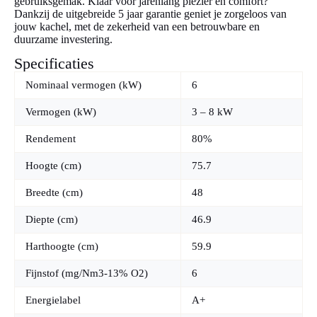
gebruiksgemak. Klaar voor jarenlang plezier en comfort?
Dankzij de uitgebreide 5 jaar garantie geniet je zorgeloos van
jouw kachel, met de zekerheid van een betrouwbare en
duurzame investering.
Specificaties
Nominaal vermogen (kW)
6
Vermogen (kW)
3 – 8 kW
Rendement
80%
Hoogte (cm)
75.7
Breedte (cm)
48
Diepte (cm)
46.9
Harthoogte (cm)
59.9
Fijnstof (mg/Nm3-13% O2)
6
Energielabel
A+