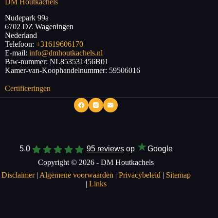
DM Houtkachels
Nudepark 99a
6702 DZ
Wageningen
Nederland
Telefoon:
+31619606170
E-mail:
info@dmhoutkachels.nl
Btw-nummer:
NL853531456B01
Kamer-van-Koophandelnummer: 59506016
Certificeringen
★
5.0
95 reviews
op
Google
Copyright © 2026 - DM Houtkachels
Disclaimer
|
Algemene voorwaarden
|
Privacybeleid
|
Sitemap
|
Links