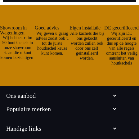
Showroom in
Goed advies
Eigen installatie
DE gecertificeerd
Wageningen
Wij geven u graag
Alle kachels die bij
Wij zijn DE
Wij hebben ruim
advies zodat ook u
ons gekocht
gecertificeerd en
50 houtkachels in
tot de juiste
worden zullen ook
dus op de hoogte
onze showroom
houtkachel keuze
door ons zelf
van alle regels
staan die u kunt
kunt komen.
geinstalleerd
omtrent het veilig
komen bezichtigen.
worden.
aansluiten van
houtkachels
Ons aanbod
Populaire merken
Handige links