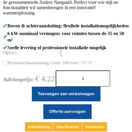
de gerenommeerde Anders Nørgaard. Perfect voor wie stijl en
functionaliteit wil samenbrengen in een innovatief
warmteoplossing.
✔
Boven & achteraansluiting: flexibele installatiemogelijkheden
6 kW nominaal vermogen: voor ruimtes tussen de 35 en 50
✔
m²
✔
Snelle levering of professionele installatie mogelijk
Opties:
Buitenluchtaansluiting Cubic 100 mm
€
200,00
€
4.225,00
Adviesprijs:
Toevoegen aan winkelwagen
Offerte aanvragen
Omschrijving
Specificaties
Downloads