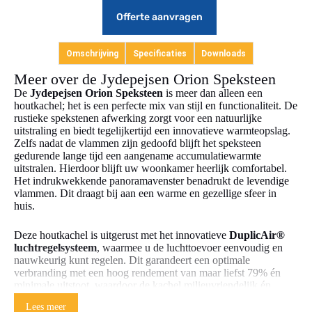
Offerte aanvragen
Omschrijving
Specificaties
Downloads
Meer over de Jydepejsen Orion Speksteen
De
Jydepejsen Orion Speksteen
is meer dan alleen een
houtkachel; het is een perfecte mix van stijl en functionaliteit. De
rustieke spekstenen afwerking zorgt voor een natuurlijke
uitstraling en biedt tegelijkertijd een innovatieve warmteopslag.
Zelfs nadat de vlammen zijn gedoofd blijft het speksteen
gedurende lange tijd een aangename accumulatiewarmte
uitstralen. Hierdoor blijft uw woonkamer heerlijk comfortabel.
Het indrukwekkende panoramavenster benadrukt de levendige
vlammen. Dit draagt bij aan een warme en gezellige sfeer in
huis.
Deze houtkachel is uitgerust met het innovatieve
DuplicAir®
luchtregelsysteem
, waarmee u de luchttoevoer eenvoudig en
nauwkeurig kunt regelen. Dit garandeert een optimale
verbranding met een hoog rendement van maar liefst 79% én
minimale uitstoot, waardoor de kachel milieuvriendelijk én
efficiënt is. Dankzij de convectiewarmte technologie wordt de
Lees meer
warmte snel en gelijkmatig door de hele ruimte verspreid, wat