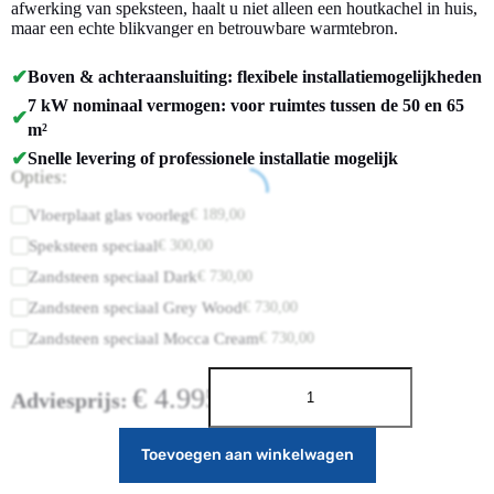
afwerking van speksteen, haalt u niet alleen een houtkachel in huis,
maar een echte blikvanger en betrouwbare warmtebron.
✔
Boven & achteraansluiting: flexibele installatiemogelijkheden
7 kW nominaal vermogen: voor ruimtes tussen de 50 en 65
✔
m²
✔
Snelle levering of professionele installatie mogelijk
Opties:
Vloerplaat glas voorleg
€
189,00
Speksteen speciaal
€
300,00
Zandsteen speciaal Dark
€
730,00
Zandsteen speciaal Grey Wood
€
730,00
Zandsteen speciaal Mocca Cream
€
730,00
€
4.995,00
Adviesprijs:
Toevoegen aan winkelwagen