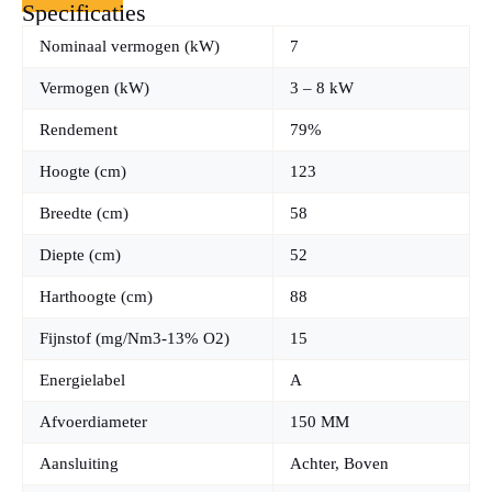
Specificaties
resulteert in een comfortabel binnenklimaat.
Nominaal vermogen (kW)
7
Niet alleen is de Orion Speksteen toekomstbestendig dankzij de
naleving van de strenge
EcoDesign 2022
-normen, hij wordt ook
Vermogen (kW)
3 – 8 kW
geleverd met een
zelfsluitende gietijzeren deur
voor soepele
bediening en maximale veiligheid. Met zijn hoogwaardige
Rendement
79%
materiaalkeuze en 5 jaar garantie biedt de Jydepejsen Orion u
een duurzame, betrouwbare en prachtige aanvulling op uw
Hoogte (cm)
123
woning.
Breedte (cm)
58
Maak uw huis warmer en stijlvoller met de
Jydepejsen Orion
Speksteen
, uw partner voor gezellige momenten en duurzame
Diepte (cm)
52
warmte!
Harthoogte (cm)
88
Fijnstof (mg/Nm3-13% O2)
15
Energielabel
A
Afvoerdiameter
150 MM
Aansluiting
Achter, Boven