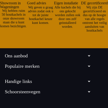
Showroom in
Goed advies
Eigen installatie
DE gecertificeerd
Wageningen
Wij geven u graag
Alle kachels die bij
Wij zijn DE
Wij hebben ruim
advies zodat ook u
ons gekocht
gecertificeerd en
50 houtkachels in
tot de juiste
worden zullen ook
dus op de hoogte
onze showroom
houtkachel keuze
door ons zelf
van alle regels
staan die u kunt
kunt komen.
geinstalleerd
omtrent het veilig
komen bezichtigen.
worden.
aansluiten van
houtkachels
Ons aanbod
Populaire merken
Handige links
Schoorsteenvegen