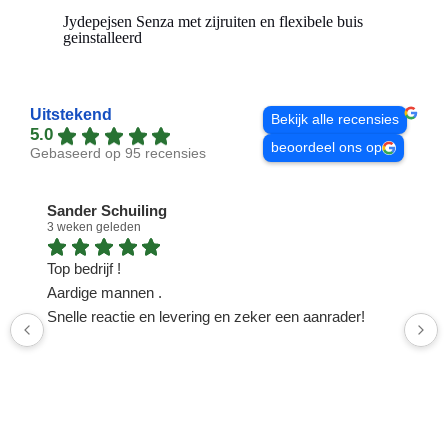
Jydepejsen Senza met zijruiten en flexibele buis
geinstalleerd
Uitstekend
Bekijk alle recensies
5.0
beoordeel ons op
Gebaseerd op 95 recensies
Sander Schuiling
3 weken geleden
1
Top bedrijf !
N
Aardige mannen .
n
Snelle reactie en levering en zeker een aanrader!