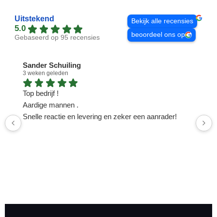
Uitstekend
Bekijk alle recensies
5.0
beoordeel ons op
Gebaseerd op 95 recensies
Sander Schuiling
3 weken geleden
1
Top bedrijf !
N
Aardige mannen .
n
Snelle reactie en levering en zeker een aanrader!