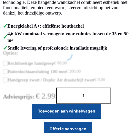
technologie. Deze hangende wandkachel combineert esthetiek met
functionaliteit, en biedt een warm, sfeervol uitzicht op het vuur
dankzij het driezijdige ontwerp.
✔
Energielabel A+: efficiënte houtkachel
4,6 kW nominaal vermogen: voor ruimtes tussen de 35 en 50
✔
m²
✔
Snelle levering of professionele installatie mogelijk
Opties:
Rechthoekige handgreep
€
88,00
Buitenluchtaansluiting 100 mm
€
200,00
Handgreep zwart / Duplic Air draaischijf zwart
€
0,00
€
2.995,00
Adviesprijs:
Toevoegen aan winkelwagen
Offerte aanvragen