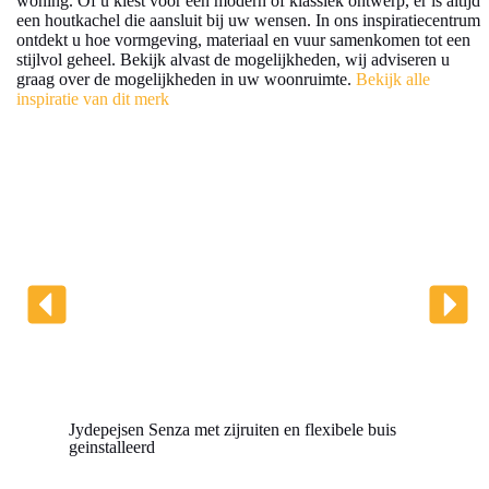
woning. Of u kiest voor een modern of klassiek ontwerp, er is altijd
een houtkachel die aansluit bij uw wensen. In ons inspiratiecentrum
ontdekt u hoe vormgeving, materiaal en vuur samenkomen tot een
stijlvol geheel. Bekijk alvast de mogelijkheden, wij adviseren u
graag over de mogelijkheden in uw woonruimte.
Bekijk alle
inspiratie van dit merk
Jydepejsen Senza met zijruiten en flexibele buis
geinstalleerd