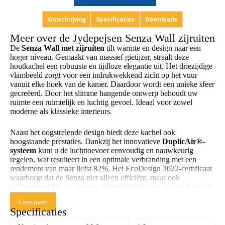
Omschrijving
Specificaties
Downloads
Meer over de Jydepejsen Senza Wall zijruiten
De
Senza Wall met zijruiten
tilt warmte en design naar een
hoger niveau. Gemaakt van massief gietijzer, straalt deze
houtkachel een robuuste en tijdloze elegantie uit. Het driezijdige
vlambeeld zorgt voor een indrukwekkend zicht op het vuur
vanuit elke hoek van de kamer. Daardoor wordt een unieke sfeer
gecreëerd. Door het slimme hangende ontwerp behoudt uw
ruimte een ruimtelijk en luchtig gevoel. Ideaal voor zowel
moderne als klassieke interieurs.
Naast het oogstrelende design biedt deze kachel ook
hoogstaande prestaties. Dankzij het innovatieve
DuplicAir®-
systeem
kunt u de luchttoevoer eenvoudig en nauwkeurig
regelen, wat resulteert in een optimale verbranding met een
rendement van maar liefst 82%. Het EcoDesign 2022-certificaat
waarborgt dat de Senza niet alleen efficiënt, maar ook
milieuvriendelijk is, met een fijnstofemissie van slechts 4 mg/m³.
Lees meer
De
Senza Wall
produceert een aangename stralingswarmte, die
Specificaties
door de natuurlijke eigenschappen van gietijzer als zachter en