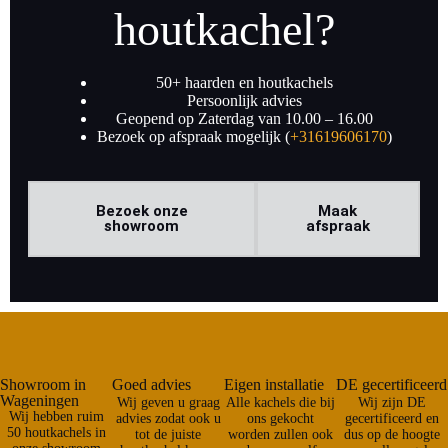
houtkachel?
50+ haarden en houtkachels
Persoonlijk advies
Geopend op Zaterdag van 10.00 – 16.00
Bezoek op afspraak mogelijk (
+31619606170
)
Bezoek onze
Maak
showroom
afspraak
Showroom in
Goed advies
Eigen installatie
DE gecertificeerd
Wageningen
Wij geven u graag
Alle kachels die bij
Wij zijn DE
Wij hebben ruim
advies zodat ook u
ons gekocht
gecertificeerd en
50 houtkachels in
tot de juiste
worden zullen ook
dus op de hoogte