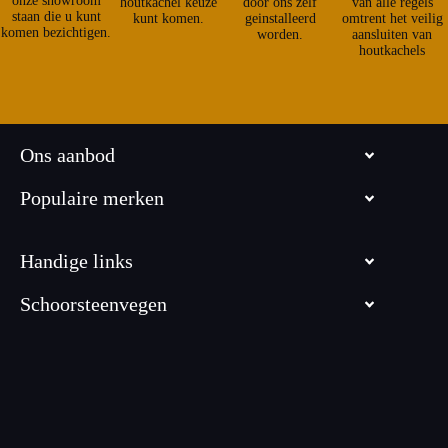
onze showroom
houtkachel keuze
door ons zelf
van alle regels
staan die u kunt
kunt komen.
geinstalleerd
omtrent het veilig
komen bezichtigen.
worden.
aansluiten van
houtkachels
Ons aanbod
Populaire merken
Handige links
Schoorsteenvegen