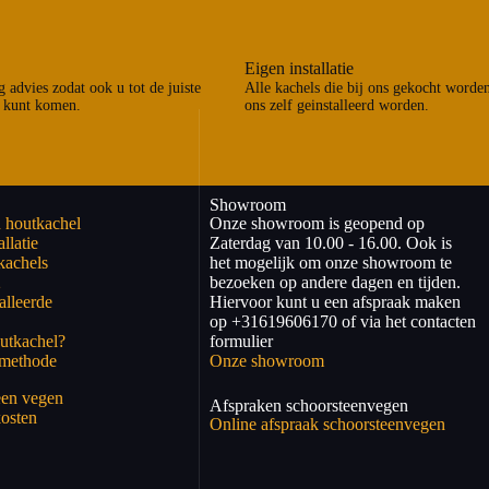
Eigen installatie
 advies zodat ook u tot de juiste
Alle kachels die bij ons gekocht worde
 kunt komen.
ons zelf geinstalleerd worden.
Showroom
 houtkachel
Onze showroom is geopend op
llatie
Zaterdag van 10.00 - 16.00. Ook is
kachels
het mogelijk om onze showroom te
2
bezoeken op andere dagen en tijden.
alleerde
Hiervoor kunt u een afspraak maken
op +31619606170 of via het contacten
utkachel?
formulier
kmethode
Onze showroom
een vegen
Afspraken schoorsteenvegen
osten
Online afspraak schoorsteenvegen