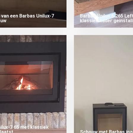
e van een Barbas Unilux-7
Barbas Unilux 6 265 Lef
ouw
klassiek kader geinstal
ilux-7 65 met klassiek
laatst
Schouw met Barbas inz