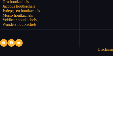
Dru houtkachels
Jacobus houtkachels
Jydepejsen houtkachels
Morso houtkachels
Veldheer houtkachels
Wanders houtkachels
Disclaime