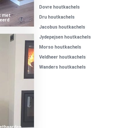
Dovre houtkachels
t met
Dru houtkachels
leerd
Jacobus houtkachels
Jydepejsen houtkachels
Morso houtkachels
Veldheer houtkachels
Wanders houtkachels
ethaarden