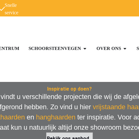
Snelle
service
ENTRUM
SCHOORSTEENVEGEN
OVER ONS
Inspiratie op doen?
 vindt u verschillende projecten die wij de afge
 afgerond hebben. Zo vind u hier
vrijstaande ha
thaarden
en
hanghaarden
ter inspiratie. Voor a
aat kun u natuurlijk altijd onze showroom bezo
Bekijk ons aanbod