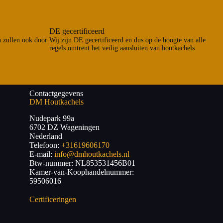
DE gecertificeerd
n zullen ook door
Wij zijn DE gecertificeerd en dus op de hoogte van alle
regels omtrent het veilig aansluiten van houtkachels
Contactgegevens
DM Houtkachels
Nudepark 99a
6702 DZ
Wageningen
Nederland
Telefoon:
+31619606170
E-mail:
info@dmhoutkachels.nl
Btw-nummer:
NL853531456B01
Kamer-van-Koophandelnummer:
59506016
Certificeringen