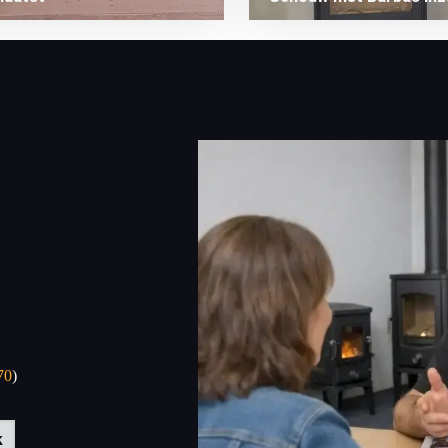
70
)
k