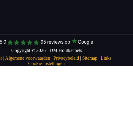
★
5.0
95 reviews
op
Google
Copyright © 2026 - DM Houtkachels
r
|
Algemene voorwaarden
|
Privacybeleid
|
Sitemap
|
Links
Cookie-instellingen
🚨 Let op: momenteel hebben
wij vakantie. Wij starten weer
met onze werkzaamheden op 1
September. En u bent weer
welkom in onze showroom op 5
September.