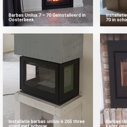
Barbas Unilux 7 – 70 Geinstalleerd in
Installati
Oosterbeek
70 in sch
Installatie barbas unilux-6 265 three
Barbas Un
sided met schouw
kader gep