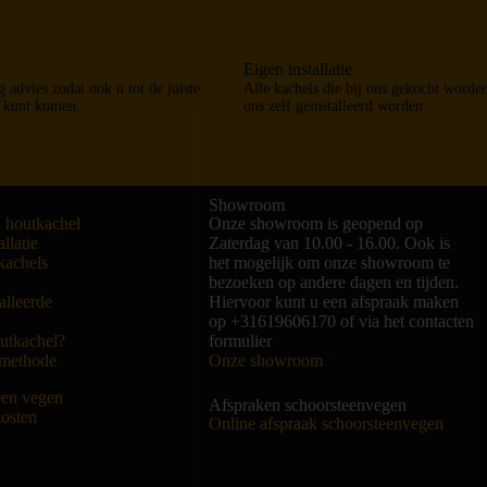
Eigen installatie
 advies zodat ook u tot de juiste
Alle kachels die bij ons gekocht worde
 kunt komen.
ons zelf geinstalleerd worden.
Showroom
 houtkachel
Onze showroom is geopend op
llatie
Zaterdag van 10.00 - 16.00. Ook is
kachels
het mogelijk om onze showroom te
2
bezoeken op andere dagen en tijden.
alleerde
Hiervoor kunt u een afspraak maken
op +31619606170 of via het contacten
utkachel?
formulier
kmethode
Onze showroom
een vegen
Afspraken schoorsteenvegen
osten
Online afspraak schoorsteenvegen