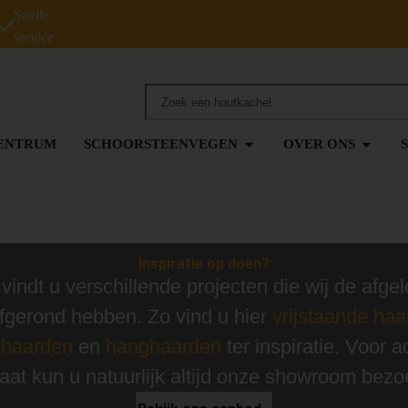
Snelle
service
ENTRUM
SCHOORSTEENVEGEN
OVER ONS
Inspiratie op doen?
 vindt u verschillende projecten die wij de afge
 afgerond hebben. Zo vind u hier
vrijstaande ha
thaarden
en
hanghaarden
ter inspiratie. Voor a
aat kun u natuurlijk altijd onze showroom bezo