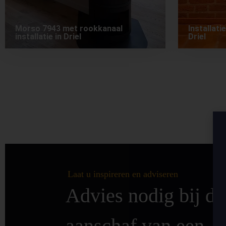
Morso 7943 met rookkanaal
Installat
installatie in Driel
Driel
Laat u inspireren en adviseren
Advies nodig bij de
aanschaf van een