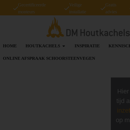
Gecertificeerde
Veilige
Gratis
monteurs
installatie
advies
HOME
HOUTKACHELS
INSPIRATIE
KENNISC
ONLINE AFSPRAAK SCHOORSTEENVEGEN
Hier
tijd
inze
op m