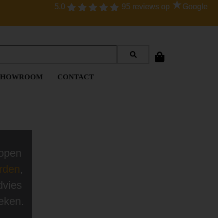
★
★
5.0
5.0
95 reviews
95 reviews
op
op
Google
Google
SHOWROOM
CONTACT
lopen
arden
,
dvies
eken.