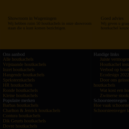
Showroom in Wageningen
Goed advies
Wij hebben ruim 50 houtkachels in onze showroom
Wij geven u graag
staan die u kunt komen bezichtigen.
houtkachel keuze
Ons aanbod
Handige links
Alle houtkachels
Juiste vermogen
Vrijstaande houtkachels
Houtkachel insta
Inzet houtkachels
Verbod op hout
Hangende houtkachels
Ecodesign 202
Speksteenkachels
Door ons geïnst
HR houtkachels
houtkachels
Ronde houtkachels
Wat kost een ho
Kleine houtkachels
Zwitserse stoo
Populaire merken
Schoorsteenvegen
Barbas houtkachels
Hoe vaak schoorst
Charlton & Jenrick houtkachels
Schoorsteenveger k
Contura houtkachels
Dik Geurts houtkachels
Dovre houtkachels