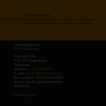
DE gecertificeerd
n zullen ook door
Wij zijn DE gecertificeerd en dus op de hoogte van alle
regels omtrent het veilig aansluiten van houtkachels
Contactgegevens
DM Houtkachels
Nudepark 99a
6702 DZ
Wageningen
Nederland
Telefoon:
+31619606170
E-mail:
info@dmhoutkachels.nl
Btw-nummer:
NL853531456B01
Kamer-van-Koophandelnummer:
59506016
Certificeringen