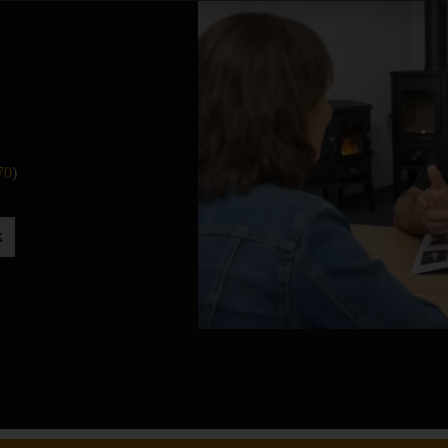
70
)
k