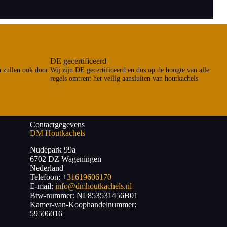
DE gecertificeerd
n zullen ook door
Wij zijn DE gecertificeerd en dus op de hoogte van alle
regels omtrent het veilig aansluiten van houtkachels
Contactgegevens
DM Houtkachels
Nudepark 99a
6702 DZ
Wageningen
Nederland
Telefoon:
+31619606170
E-mail:
info@dmhoutkachels.nl
Btw-nummer:
NL853531456B01
Kamer-van-Koophandelnummer:
59506016