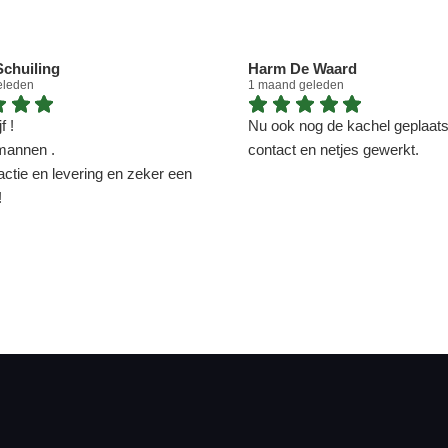
chuiling
Harm De Waard
eleden
1 maand geleden
f !
Nu ook nog de kachel geplaatst
mannen .
contact en netjes gewerkt.
actie en levering en zeker een
!