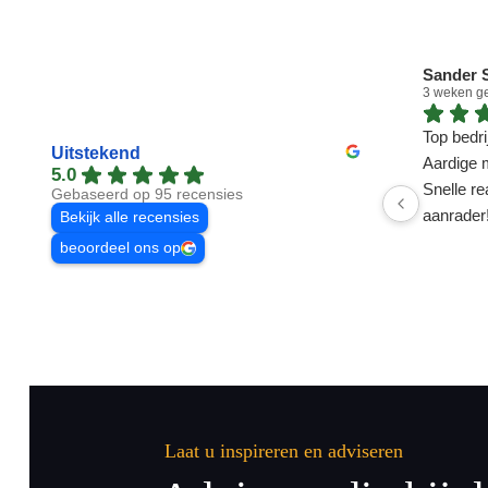
Sander S
3 weken g
Top bedrij
Uitstekend
Aardige 
5.0
Snelle re
Gebaseerd op 95 recensies
aanrader
Bekijk alle recensies
beoordeel ons op
Laat u inspireren en adviseren