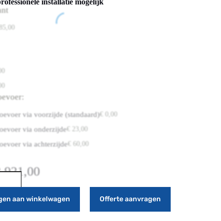
professionele installatie mogelijk
ant
85,00
00
00
oevoer:
oevoer via voorzijde (standaard)
€
0,00
oevoer via onderzijde
€
23,00
oevoer via achterzijde
€
60,00
.921,00
gen aan winkelwagen
Offerte aanvragen