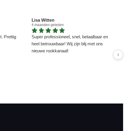
Lisa Witten
Dou
4 maanden geleden
4 ma
. Prettig
Super professioneel, snel, betaalbaar en
heel betrouwbaar! Wij zijn blij met ons
nieuwe rookkanaal!