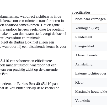
Specificaties
kmanschap, wat direct zichtbaar is in de
Nominaal vermogen
ale keuze om een ruimte te transformeren in
teit naadloos samenkomen. Het elegante
Vermogen (kW)
s, waardoor het een veelzijdige toevoeging
ikmakend van duurzaam staal, zorgt de kachel
Rendement
gere levensduur en minimale
biedt de Barbas Box niet alleen een
Energielabel
 waardoor hij een uitstekende keuze is voor
Afvoerdiameter
5-110 een schonere en efficiëntere
Aansluiting
ook minder uitstoot, waardoor het een
u van een prachtig zicht op de dansende
Externe luchttoevoer
eëert.
Kleur
nterieur, de Barbas Box 40 45-110 past
at de kou buiten terwijl deze kachel de
Maximale houtblokle
Vuurzicht