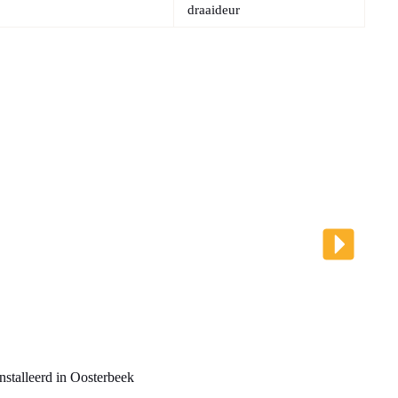
draaideur
nstalleerd in Oosterbeek
Installati