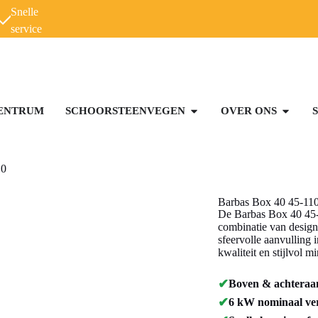
Snelle
service
ENTRUM
SCHOORSTEENVEGEN
OVER ONS
10
Barbas Box 40 45-11
De Barbas Box 40 45-1
combinatie van design
sfeervolle aanvulling 
kwaliteit en stijlvol m
✔
Boven & achteraans
✔
6 kW nominaal ver