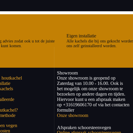
Eigen installatie
 advies zodat ook u tot de juiste
Alle kachels die bij ons gekocht worde
 kunt komen.
ons zelf geinstalleerd worden.
Showroom
 houtkachel
Onze showroom is geopend op
llatie
Zaterdag van 10.00 - 16.00. Ook is
kachels
het mogelijk om onze showroom te
2
bezoeken op andere dagen en tijden.
alleerde
Hiervoor kunt u een afspraak maken
op +31619606170 of via het contacten
utkachel?
formulier
kmethode
Onze showroom
een vegen
Afspraken schoorsteenvegen
osten
Online afspraak schoorsteenvegen