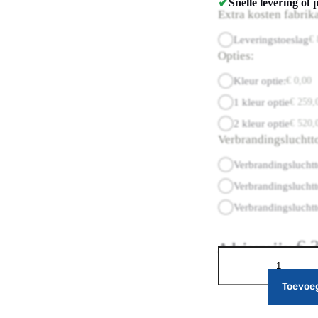
✔
Snelle levering of 
Extra kosten fabrik
Leveringstoeslag
€
Opties:
Kleur optie:
€
0,00
1 kleur optie
€
259,
2 kleur optie
€
520,
Verbrandingsluchtt
Verbrandingsluchtt
Verbrandingsluchtt
Verbrandingsluchtt
€
3
Adviesprijs:
Toevoe