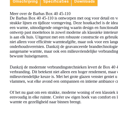
Omschrijving
Specificaties
Downloads
Meer over de Barbas Box 40 45-110
De Barbas Box 40 45-110 is ontworpen met oog voor detail en va
strakke lijnen en tijdloze vormgeving. Deze houtkachel is de ide
een warme, uitnodigende omgeving waarin design en functionali
ontwerp past moeiteloos in zowel moderne als klassieke interieur
is aan elk huis. Uitgerust met een robuuste constructie en gebru
niet alleen voor efficiënte warmteafgifte, maar ook voor een lan
onderhoudsvereisten. Dankzij de geavanceerde brandtechnologie 
aangename warmte, maar ook een milieuvriendelijke verbranding,
bewuste huiseigenaren.
Dankzij de modernste verbrandingstechnieken levert de Box 40 4
verbranding. Dit betekent niet alleen een hoger rendement, maar 
milieuvriendelijke keuze is. Met het grote glazen venster geniet 
vlammen, wat elke avond een ontspannen en intieme ambiance cr
Of het nu gaat om een strakke, moderne woning of een klassiek i
eenvoudig in elke ruimte. Creëer uw eigen hoek van comfort en la
warmte en gezelligheid naar binnen brengt.