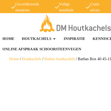
Gecertificeerde
Veilige
Gratis
monteurs
installatie
advies
HOME
HOUTKACHELS
INSPIRATIE
KENNISC
ONLINE AFSPRAAK SCHOORSTEENVEGEN
Home
/
Houtkachels
/
Barbas houtkachels
/
Barbas Box 40 45-1