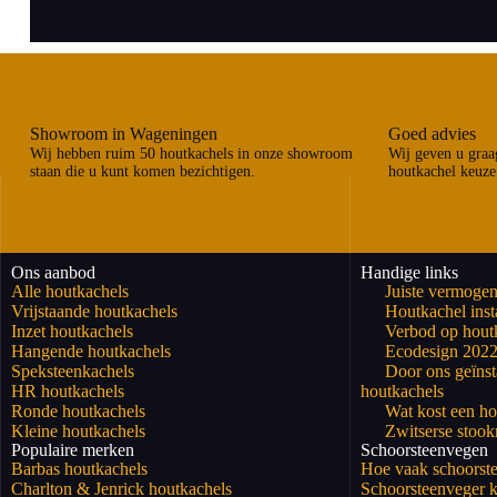
Showroom in Wageningen
Goed advies
Wij hebben ruim 50 houtkachels in onze showroom
Wij geven u graag
staan die u kunt komen bezichtigen.
houtkachel keuze
Ons aanbod
Handige links
Alle houtkachels
Juiste vermogen
Vrijstaande houtkachels
Houtkachel insta
Inzet houtkachels
Verbod op hout
Hangende houtkachels
Ecodesign 202
Speksteenkachels
Door ons geïnst
HR houtkachels
houtkachels
Ronde houtkachels
Wat kost een ho
Kleine houtkachels
Zwitserse stoo
Populaire merken
Schoorsteenvegen
Barbas houtkachels
Hoe vaak schoorst
Charlton & Jenrick houtkachels
Schoorsteenveger k