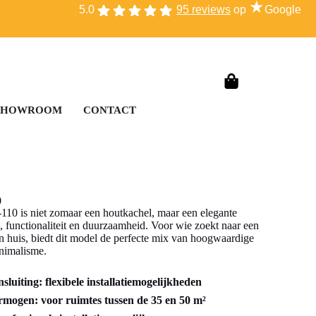
★
5.0
95 reviews
op
Google
SHOWROOM
CONTACT
0
10 is niet zomaar een houtkachel, maar een elegante
, functionaliteit en duurzaamheid. Voor wie zoekt naar een
in huis, biedt dit model de perfecte mix van hoogwaardige
inimalisme.
luiting: flexibele installatiemogelijkheden
mogen: voor ruimtes tussen de 35 en 50 m²