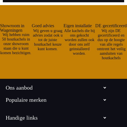
Showroom in
Goed advies
Eigen installatie
DE gecertificeerd
Wageningen
Wij geven u graag
Alle kachels die bij
Wij zijn DE
Wij hebben ruim
advies zodat ook u
ons gekocht
gecertificeerd en
50 houtkachels in
tot de juiste
worden zullen ook
dus op de hoogte
onze showroom
houtkachel keuze
door ons zelf
van alle regels
staan die u kunt
kunt komen.
geinstalleerd
omtrent het veilig
komen bezichtigen.
worden.
aansluiten van
houtkachels
Ons aanbod
Populaire merken
Handige links