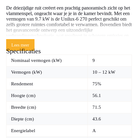
De driezijdige ruit creëert een prachtig panoramisch zicht op het
vlammenspel, ongeacht waar je je in de kamer bevindt. Met een
vermogen van 9.7 kW is de Unilux-6 270 perfect geschikt om
zelfs grotere ruimtes comfortabel te verwarmen. Bovendien biedt
het geavanceerde ontwerp een uitzonderlijke
verbrandingstechnologie, wat resulteert in schonere emissies en
minder onderhoud.
Lees meer
Specificaties
Of je nu na een lange dag wilt ontspannen bij een knisperend
haardvuur of je interieur een uniek centraal punt wilt geven, de
Nominaal vermogen (kW)
9
Unilux-6 270 three sided haard biedt een luxueuze warmte-
ervaring gecombineerd met modern vakmanschap.
Vermogen (kW)
10 – 12 kW
Neem vandaag nog de stap naar ongeëvenaarde warmte en stijl
Rendement
75%
en laat de Barbas Unilux-6 270 jouw huis transformeren in een
plek van ultieme ontspanning en charme.
Hoogte (cm)
56.1
Breedte (cm)
71.5
Diepte (cm)
43.6
Energielabel
A