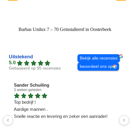
Barbas Unilux 7 – 70 Geinstalleerd in Oosterbeek
Insta
Uitstekend
Bekijk alle recensies
5.0
beoordeel ons op
Gebaseerd op 95 recensies
Sander Schuiling
3 weken geleden
1
Top bedrijf !
N
Aardige mannen .
n
Snelle reactie en levering en zeker een aanrader!