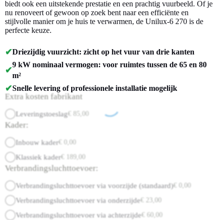
biedt ook een uitstekende prestatie en een prachtig vuurbeeld. Of je
nu renoveert of gewoon op zoek bent naar een efficiënte en
stijlvolle manier om je huis te verwarmen, de Unilux-6 270 is de
perfecte keuze.
✔
Driezijdig vuurzicht: zicht op het vuur van drie kanten
9 kW nominaal vermogen: voor ruimtes tussen de 65 en 80
✔
m²
✔
Snelle levering of professionele installatie mogelijk
Extra kosten fabrikant
Leveringstoeslag
€
85,00
Kader:
Inbouw kader
€
0,00
Klassiek kader
€
189,00
Verbrandingsluchttoevoer:
Verbrandingsluchttoevoer via voorzijde (standaard)
€
0,00
Verbrandingsluchttoevoer via onderzijde
€
23,00
Verbrandingsluchttoevoer via achterzijde
€
60,00