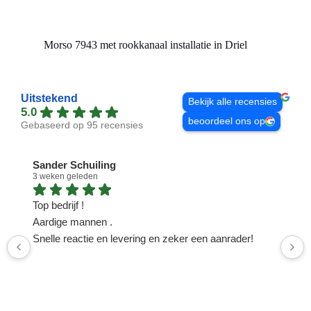
Morso 7943 met rookkanaal installatie in Driel
Insta
Uitstekend
Bekijk alle recensies
5.0
beoordeel ons op
Gebaseerd op 95 recensies
Sander Schuiling
3 weken geleden
1
Top bedrijf !
N
Aardige mannen .
n
Snelle reactie en levering en zeker een aanrader!