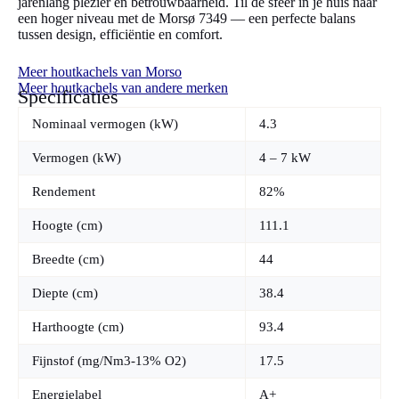
jarenlang plezier en betrouwbaarheid. Til de sfeer in je huis naar
een hoger niveau met de Morsø 7349 — een perfecte balans
tussen design, efficiëntie en comfort.
Meer houtkachels van Morso
Meer houtkachels van andere merken
Specificaties
Nominaal vermogen (kW)
4.3
Vermogen (kW)
4 – 7 kW
Rendement
82%
Hoogte (cm)
111.1
Breedte (cm)
44
Diepte (cm)
38.4
Harthoogte (cm)
93.4
Fijnstof (mg/Nm3-13% O2)
17.5
Energielabel
A+