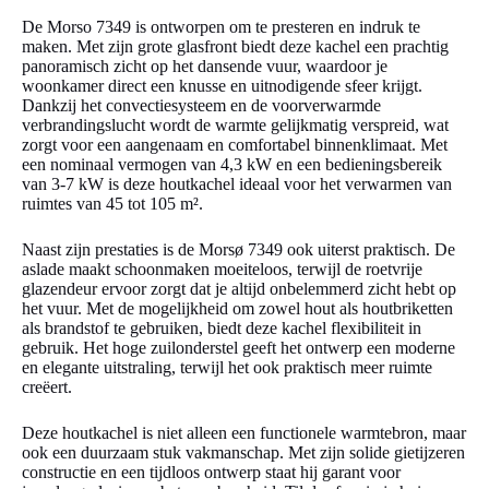
De Morso 7349 is ontworpen om te presteren en indruk te
maken. Met zijn grote glasfront biedt deze kachel een prachtig
panoramisch zicht op het dansende vuur, waardoor je
woonkamer direct een knusse en uitnodigende sfeer krijgt.
Dankzij het convectiesysteem en de voorverwarmde
verbrandingslucht wordt de warmte gelijkmatig verspreid, wat
zorgt voor een aangenaam en comfortabel binnenklimaat. Met
een nominaal vermogen van 4,3 kW en een bedieningsbereik
van 3-7 kW is deze houtkachel ideaal voor het verwarmen van
ruimtes van 45 tot 105 m².
Naast zijn prestaties is de Morsø 7349 ook uiterst praktisch. De
aslade maakt schoonmaken moeiteloos, terwijl de roetvrije
glazendeur ervoor zorgt dat je altijd onbelemmerd zicht hebt op
het vuur. Met de mogelijkheid om zowel hout als houtbriketten
als brandstof te gebruiken, biedt deze kachel flexibiliteit in
gebruik. Het hoge zuilonderstel geeft het ontwerp een moderne
en elegante uitstraling, terwijl het ook praktisch meer ruimte
creëert.
Deze houtkachel is niet alleen een functionele warmtebron, maar
ook een duurzaam stuk vakmanschap. Met zijn solide gietijzeren
constructie en een tijdloos ontwerp staat hij garant voor