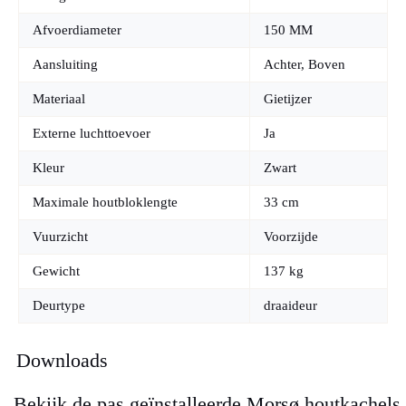
Afvoerdiameter
150 MM
Aansluiting
Achter, Boven
Materiaal
Gietijzer
Externe luchttoevoer
Ja
Kleur
Zwart
Maximale houtbloklengte
33 cm
Vuurzicht
Voorzijde
Gewicht
137 kg
Deurtype
draaideur
Downloads
Bekijk de pas geïnstalleerde Morsø houtkachels