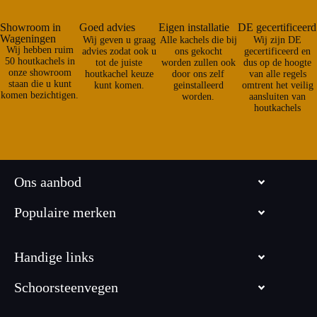
Showroom in
Goed advies
Eigen installatie
DE gecertificeerd
Wageningen
Wij geven u graag
Alle kachels die bij
Wij zijn DE
Wij hebben ruim
advies zodat ook u
ons gekocht
gecertificeerd en
50 houtkachels in
tot de juiste
worden zullen ook
dus op de hoogte
onze showroom
houtkachel keuze
door ons zelf
van alle regels
staan die u kunt
kunt komen.
geinstalleerd
omtrent het veilig
komen bezichtigen.
worden.
aansluiten van
houtkachels
Ons aanbod
Populaire merken
Handige links
Schoorsteenvegen