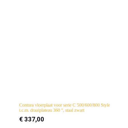
Contura vloerplaat voor serie C 500/600/800 Style
i.c.m. draaiplateau 360 °, staal zwart
€
337,00