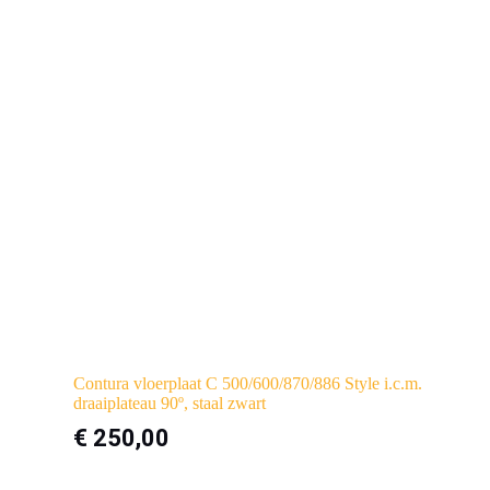
Contura vloerplaat C 500/600/870/886 Style i.c.m.
draaiplateau 90º, staal zwart
€
250,00