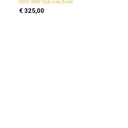
620T/ 690T Style Glas Zwart
€
325,00