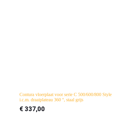
Contura vloerplaat voor serie C 500/600/800 Style
i.c.m. draaiplateau 360 °, staal grijs
€
337,00