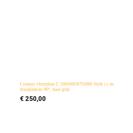
Contura vloerplaat C 500/600/870/886 Style i.c.m.
draaiplateau 90º, staal grijs
€
250,00