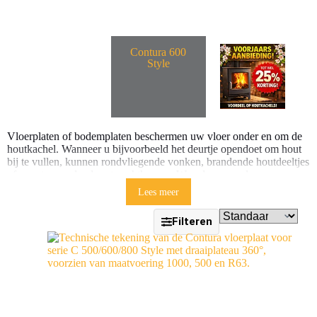
l
l
e
e
Contura 600
Style
Vloerplaten of bodemplaten beschermen uw vloer onder en om de
houtkachel. Wanneer u bijvoorbeeld het deurtje opendoet om hout
bij te vullen, kunnen rondvliegende vonken, brandende houtdeeltjes
of asresten op de vloer terechtkomen. Waardoor uw vloer
beschadigd kan raken. Om lelijke brandplekken en brand te
Lees meer
voorkomen, kunt u een vloerplaat onder uw houtkachel plaatsen.
Filteren