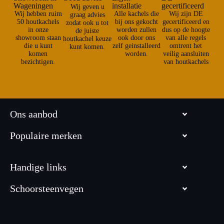
Wageningen
installatie
gecertificeerd
Wij geven u
Wij hebben ruim
Alle kachels die
Wij zijn DE
graag advies
50 houtkachels
bij ons gekocht
gecertificeerd en
zodat ook u tot
in onze
worden zullen
dus op de hoogte
de juiste
showroom staan
ook door ons
van alle regels
houtkachel keuze
die u kunt
zelf geinstalleerd
omtrent het
kunt komen.
komen
worden.
veilig aansluiten
bezichtigen.
van houtkachels
Ons aanbod
Populaire merken
Handige links
Schoorsteenvegen